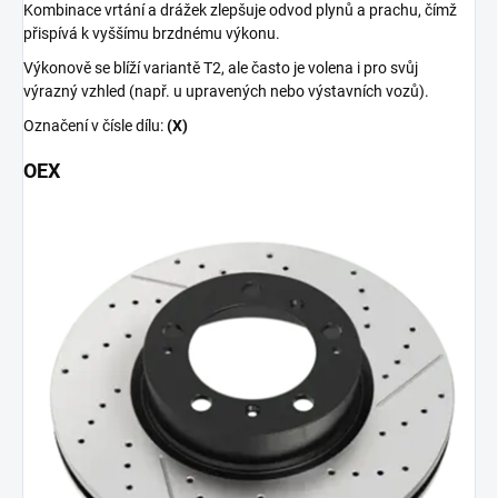
Kombinace vrtání a drážek zlepšuje odvod plynů a prachu, čímž
přispívá k vyššímu brzdnému výkonu.
Výkonově se blíží variantě T2, ale často je volena i pro svůj
výrazný vzhled (např. u upravených nebo výstavních vozů).
Označení v čísle dílu:
(X)
OEX