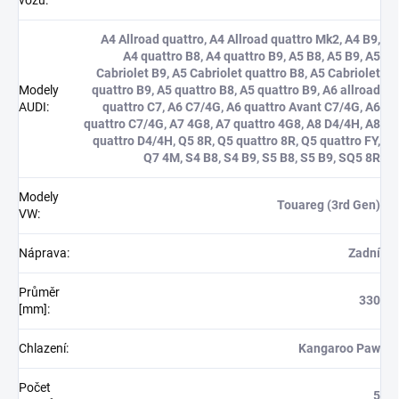
vozu
:
A4 Allroad quattro, A4 Allroad quattro Mk2, A4 B9,
A4 quattro B8, A4 quattro B9, A5 B8, A5 B9, A5
Cabriolet B9, A5 Cabriolet quattro B8, A5 Cabriolet
Modely
quattro B9, A5 quattro B8, A5 quattro B9, A6 allroad
AUDI
:
quattro C7, A6 C7/4G, A6 quattro Avant C7/4G, A6
quattro C7/4G, A7 4G8, A7 quattro 4G8, A8 D4/4H, A8
quattro D4/4H, Q5 8R, Q5 quattro 8R, Q5 quattro FY,
Q7 4M, S4 B8, S4 B9, S5 B8, S5 B9, SQ5 8R
Modely
Touareg (3rd Gen)
VW
:
Náprava
:
Zadní
Průměr
330
[mm]
:
Chlazení
:
Kangaroo Paw
Počet
5