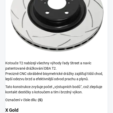
Kotouče T2 nabízejí všechny výhody řady Street a navíc
patentované drážkování DBA T2.
Precizně CNC obráběné bisymetrické drážky zajišťují tišší chod,
lepší odezvu brzd a efektivnější odvod prachu a plynů.
Tato konstrukce zvyšuje počet „výstupních bodů“, což zlepšuje
kontakt destičky s kotoučem a tím i brzdný výkon.
Označení v čísle dílu:
(S)
X Gold