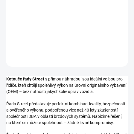
cena:
−
+
Přidat do košíku
Zadní brzdový kotouč DBA Street Series - T2
DETAILNÍ INFORMACE
ZEPTAT SE
Kotouče řady Street
s přímou náhradou jsou ideální volbou pro
řidiče, kteří chtějí spolehlivý výkon na úrovni originálního vybavení
(OEM) – bez nutnosti jakýchkoliv úprav vozidla.
Řada Street představuje perfektní kombinaci kvality, bezpečnosti
a ověřeného výkonu, podpořenou více než 40 lety zkušeností
společnosti DBA v oblasti brzdových systémů. Nabízíme řešení,
na které se můžete spolehnout – žádné levné kompromisy.