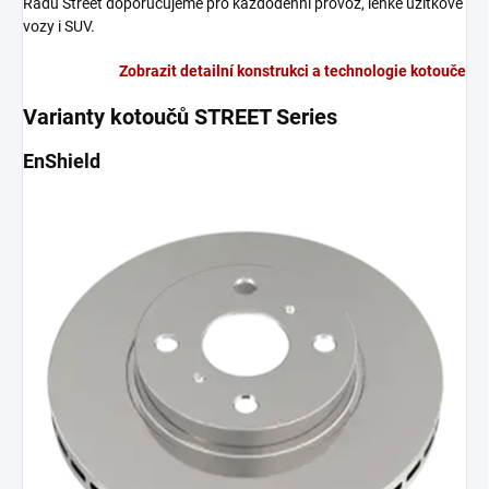
Řadu Street doporučujeme pro každodenní provoz, lehké užitkové
vozy i SUV.
Zobrazit detailní konstrukci a technologie kotouče
Varianty kotoučů STREET Series
EnShield