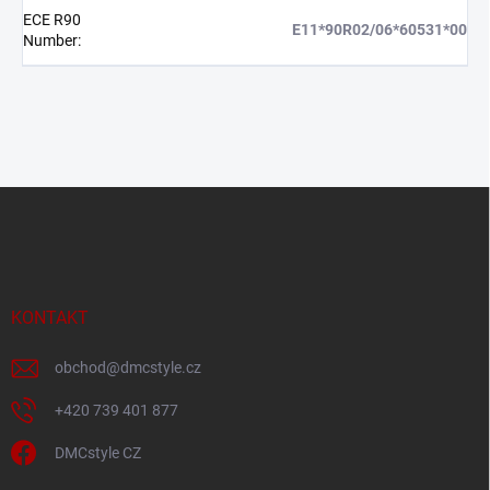
ECE R90
E11*90R02/06*60531*00
Number
:
Z
á
p
a
t
í
KONTAKT
obchod
@
dmcstyle.cz
+420 739 401 877
DMCstyle CZ