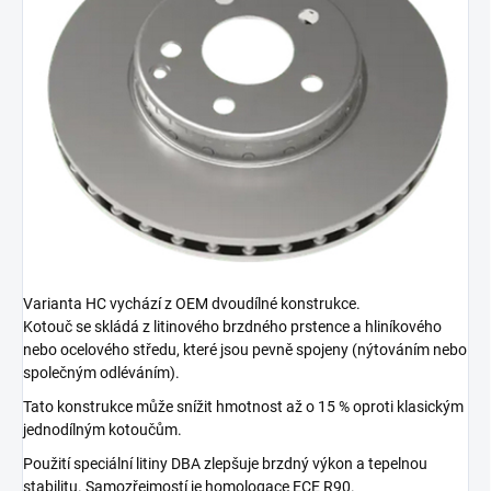
Varianta HC vychází z OEM dvoudílné konstrukce.
Kotouč se skládá z litinového brzdného prstence a hliníkového
nebo ocelového středu, které jsou pevně spojeny (nýtováním nebo
společným odléváním).
Tato konstrukce může snížit hmotnost až o 15 % oproti klasickým
jednodílným kotoučům.
Použití speciální litiny DBA zlepšuje brzdný výkon a tepelnou
stabilitu. Samozřejmostí je homologace ECE R90.