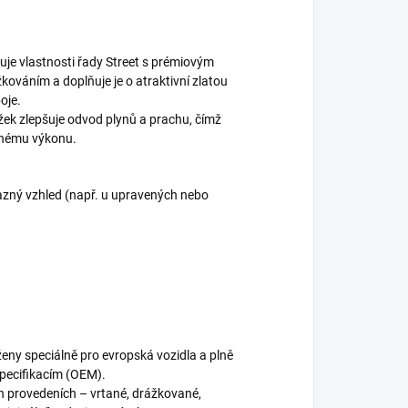
je vlastnosti řady Street s prémiovým
kováním a doplňuje je o atraktivní zlatou
oje.
žek zlepšuje odvod plynů a prachu, čímž
dnému výkonu.
ýrazný vzhled (např. u upravených nebo
eny speciálně pro evropská vozidla a plně
specifikacím (OEM).
h provedeních – vrtané, drážkované,