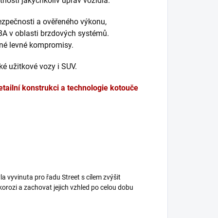
nosti jakýchkoliv úprav vozidla.
bezpečnosti a ověřeného výkonu,
BA v oblasti brzdových systémů.
dné levné kompromisy.
é užitkové vozy i SUV.
etailní konstrukci a technologie kotouče
a vyvinuta pro řadu Street s cílem zvýšit
korozi a zachovat jejich vzhled po celou dobu