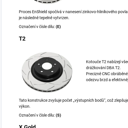
Proces EnShield spočívá v nanesení zinkovo-hliníkového povlak
je následně tepelně vytvrzen.
Označení v čísle dílu:
(E)
T2
Kotouče T2 nabízejí vš
drážkování DBA T2.
Precizně CNC obráběné bi
odezvu brzd a efektivně
Tato konstrukce zvyšuje počet „výstupních bodů“, což zlepšuje
výkon.
Označení v čísle dílu:
(S)
X Gold