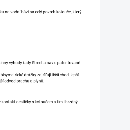
u na vodní bázi na celý povrch kotouče, který
echny výhody řady Street a navíc patentované
symetrické drážky zajišťují tišší chod, lepší
jší odvod prachu a plynů.
 kontakt destičky s kotoučem a tím i brzdný