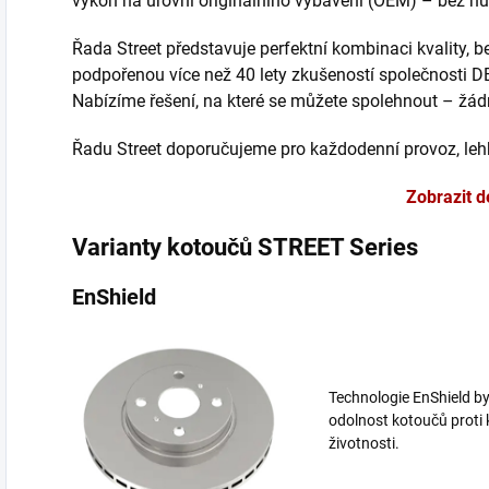
výkon na úrovni originálního vybavení (OEM) – bez nut
Řada Street představuje perfektní kombinaci kvality, 
podpořenou více než 40 lety zkušeností společnosti D
Nabízíme řešení, na které se můžete spolehnout – žá
Řadu Street doporučujeme pro každodenní provoz, lehk
Zobrazit d
Varianty kotoučů STREET Series
EnShield
Technologie EnShield byl
odolnost kotoučů proti 
životnosti.