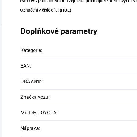
Řada HC je ideální volbou zejména pro majitele prémiových ev
Označení v čísle dílu:
(HOE)
Doplňkové parametry
Kategorie
:
EAN
:
DBA série
:
Značka vozu
:
Modely TOYOTA
:
Náprava
: