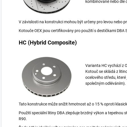
kombinované nebo dle o
V závislosti na konstrukci mohou být určeny pro levou nebo p
Kotouče OEX jsou certifikovány pro použití s destičkami DBA 
HC (Hybrid Composite)
Varianta HC vychází z 
Kotouč se skládá z liti
ocelového středu, kter
společným odléváním).
Tato konstrukce může snížit hmotnost až o 15 % oproti klasi
Použití speciální litiny DBA zlepšuje brzdný výkon a tepelnou
R90.