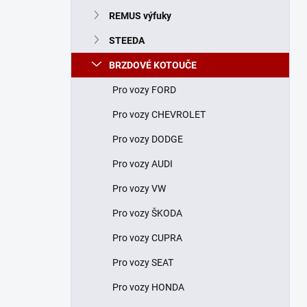
n
REMUS výfuky
í
p
STEEDA
a
n
BRZDOVÉ KOTOUČE
e
Pro vozy FORD
l
Pro vozy CHEVROLET
Pro vozy DODGE
Pro vozy AUDI
Pro vozy VW
Pro vozy ŠKODA
Pro vozy CUPRA
Pro vozy SEAT
Pro vozy HONDA