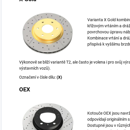
Varianta X Gold kombinu
křížovým vrtáním a dráž
povrchovou úpravu náb
Kombinace vrtání a drá
přispívá k vyššímu brz
Výkonově se blíží variantě T2, ale často je volena i pro svůj v
výstavních vozů).
Označení v čísle dílu:
(X)
OEX
Kotouče OEX jsou navrž
odpovídají originálním 
Dostupné jsou v různýc