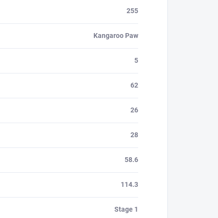
255
Kangaroo Paw
5
62
26
28
58.6
114.3
Stage 1