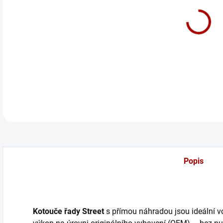
cena
Před
DETA
Popis
Kotouče řady Street
s přímou náhradou jsou ideální volb