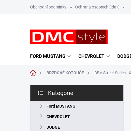
Přejít
Obchodní podmínky
Ochrana osobních údajů
na
obsah
FORD MUSTANG
CHEVROLET
DODG
Domů
BRZDOVÉ KOTOUČE
DBA Street Series 
P
Kategorie
o
Přeskočit
s
kategorie
t
Ford MUSTANG
r
CHEVROLET
a
n
DODGE