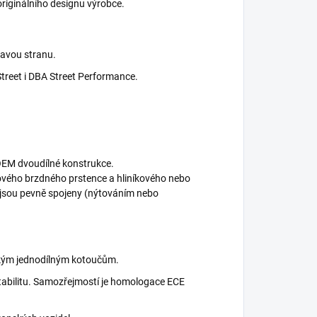
riginálního designu výrobce.
ravou stranu.
Street i DBA Street Performance.
OEM dvoudílné konstrukce.
nového brzdného prstence a hliníkového nebo
é jsou pevně spojeny (nýtováním nebo
ckým jednodílným kotoučům.
 stabilitu. Samozřejmostí je homologace ECE