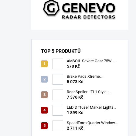
TOP 5 PRODUKTŮ
AMSOIL Severe Gear 75W-
140
570 Kč
Brake Pads Xtreme
Performance ECE R90
5 073 Kč
certified | Front Axle
(DB9021XP)
Rear Spoiler - ZL1 Style -
Gloss Black (CAMARO 16-23)
7 376 Kč
LED Diffuser Marker Lights
(CHALLENGER 15-23)
1 899 Kč
SpeedForm Quarter Window
Louvers - Gloss Black
2 711 Kč
(CHALLENGER 08-22)