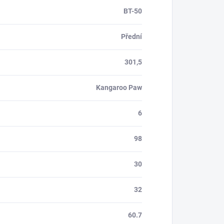
BT-50
Přední
301,5
Kangaroo Paw
6
98
30
32
60.7