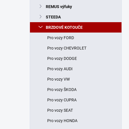
n
REMUS výfuky
í
p
STEEDA
a
n
BRZDOVÉ KOTOUČE
e
Pro vozy FORD
l
Pro vozy CHEVROLET
Pro vozy DODGE
Pro vozy AUDI
Pro vozy VW
Pro vozy ŠKODA
Pro vozy CUPRA
Pro vozy SEAT
Pro vozy HONDA