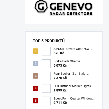
TOP 5 PRODUKTŮ
AMSOIL Severe Gear 75W-
140
570 Kč
Brake Pads Xtreme
Performance ECE R90
5 073 Kč
certified | Front Axle
(DB9021XP)
Rear Spoiler - ZL1 Style -
Gloss Black (CAMARO 16-23)
7 376 Kč
LED Diffuser Marker Lights
(CHALLENGER 15-23)
1 899 Kč
SpeedForm Quarter Window
Louvers - Gloss Black
2 711 Kč
(CHALLENGER 08-22)