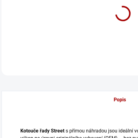
cena
Před
DETA
Popis
Kotouče řady Street
s přímou náhradou jsou ideální volb