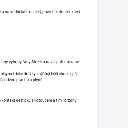
u na vodní bázi na celý povrch kotouče, který
echny výhody řady Street a navíc patentované
symetrické drážky zajišťují tišší chod, lepší
jší odvod prachu a plynů.
 kontakt destičky s kotoučem a tím i brzdný