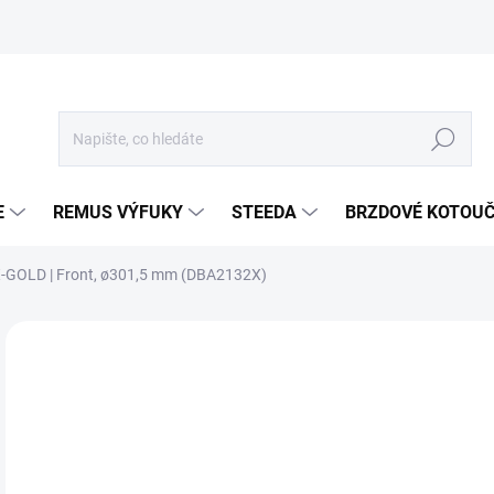
Hledat
E
REMUS VÝFUKY
STEEDA
BRZDOVÉ KOTOU
 X-GOLD | Front, ø301,5 mm (DBA2132X)
Neohodnoceno
Podrobnosti hodnocení
ZNA
4 
3 8
Měr
SKL