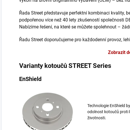
výkon na úrovni originálního vybavení (OEM) – bez nut
Řada Street představuje perfektní kombinaci kvality, 
podpořenou více než 40 lety zkušeností společnosti D
Nabízíme řešení, na které se můžete spolehnout – žá
Řadu Street doporučujeme pro každodenní provoz, lehk
Zobrazit d
Varianty kotoučů STREET Series
EnShield
Technologie EnShield byl
odolnost kotoučů proti 
životnosti.