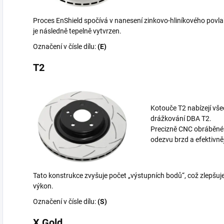
Proces EnShield spočívá v nanesení zinkovo-hliníkového povlak
je následně tepelně vytvrzen.
Označení v čísle dílu:
(E)
T2
Kotouče T2 nabízejí vš
drážkování DBA T2.
Precizně CNC obráběné bi
odezvu brzd a efektivně
Tato konstrukce zvyšuje počet „výstupních bodů“, což zlepšuje
výkon.
Označení v čísle dílu:
(S)
X Gold