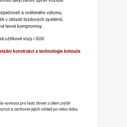
nosti jakýchkoliv úprav vozidla.
bezpečnosti a ověřeného výkonu,
BA v oblasti brzdových systémů.
dné levné kompromisy.
é užitkové vozy i SUV.
etailní konstrukci a technologie kotouče
a vyvinuta pro řadu Street s cílem zvýšit
korozi a zachovat jejich vzhled po celou dobu