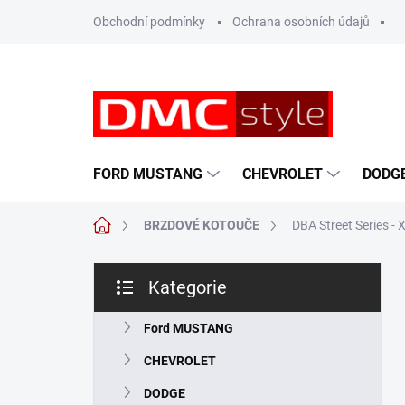
Přejít
Obchodní podmínky
Ochrana osobních údajů
na
obsah
FORD MUSTANG
CHEVROLET
DODG
Domů
BRZDOVÉ KOTOUČE
DBA Street Series -
P
Kategorie
o
Přeskočit
s
kategorie
t
Ford MUSTANG
r
CHEVROLET
a
n
DODGE