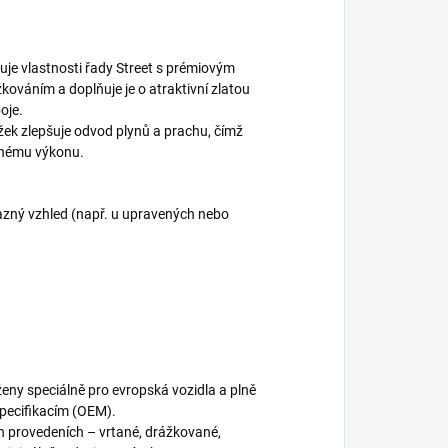
je vlastnosti řady Street s prémiovým
kováním a doplňuje je o atraktivní zlatou
oje.
žek zlepšuje odvod plynů a prachu, čímž
dnému výkonu.
ýrazný vzhled (např. u upravených nebo
eny speciálně pro evropská vozidla a plně
specifikacím (OEM).
h provedeních – vrtané, drážkované,