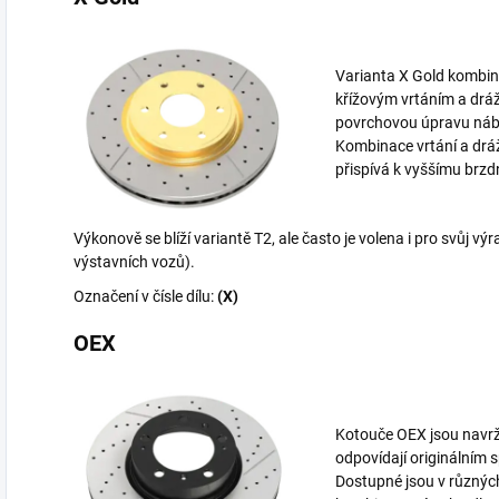
Varianta X Gold kombinu
křížovým vrtáním a dráž
povrchovou úpravu náb
Kombinace vrtání a drá
přispívá k vyššímu brz
Výkonově se blíží variantě T2, ale často je volena i pro svůj v
výstavních vozů).
Označení v čísle dílu:
(X)
OEX
Kotouče OEX jsou navrž
odpovídají originálním 
Dostupné jsou v různýc