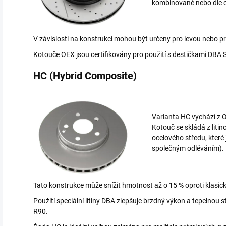
kombinované nebo dle o
V závislosti na konstrukci mohou být určeny pro levou nebo p
Kotouče OEX jsou certifikovány pro použití s destičkami DBA 
HC (Hybrid Composite)
Varianta HC vychází z 
Kotouč se skládá z liti
ocelového středu, kter
společným odléváním).
Tato konstrukce může snížit hmotnost až o 15 % oproti klasi
Použití speciální litiny DBA zlepšuje brzdný výkon a tepelnou
R90.