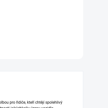
:
−
+
Přidat do košíku
ní brzdový kotouč DBA Street Series - X-GOLD
ILNÍ INFORMACE
ZEPTAT SE
ou pro řidiče, kteří chtějí spolehlivý