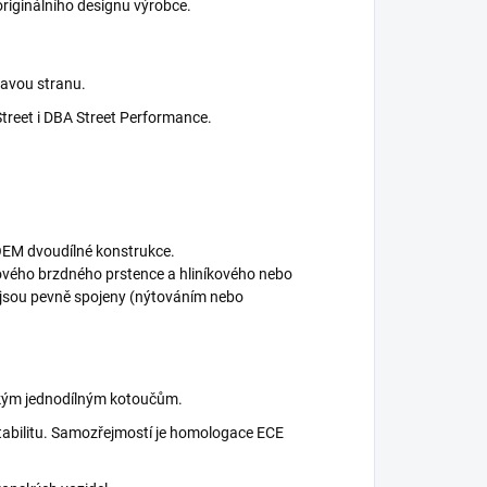
riginálního designu výrobce.
ravou stranu.
Street i DBA Street Performance.
OEM dvoudílné konstrukce.
nového brzdného prstence a hliníkového nebo
é jsou pevně spojeny (nýtováním nebo
ckým jednodílným kotoučům.
 stabilitu. Samozřejmostí je homologace ECE