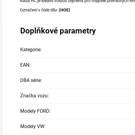
Řada HC je ideální volbou zejména pro majitele prémiových ev
Označení v čísle dílu:
(HOE)
Doplňkové parametry
Kategorie
:
EAN
:
DBA série
:
Značka vozu
:
Modely FORD
:
Modely VW
: