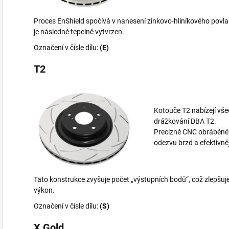
Proces EnShield spočívá v nanesení zinkovo-hliníkového povlak
je následně tepelně vytvrzen.
Označení v čísle dílu:
(E)
T2
Kotouče T2 nabízejí vš
drážkování DBA T2.
Precizně CNC obráběné bi
odezvu brzd a efektivně
Tato konstrukce zvyšuje počet „výstupních bodů“, což zlepšuje
výkon.
Označení v čísle dílu:
(S)
X Gold