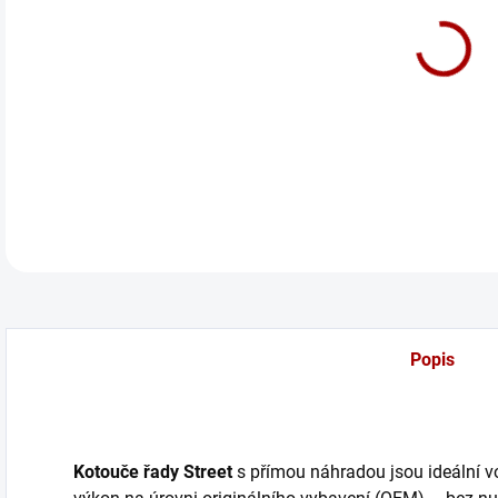
cena
Před
DETA
Popis
Kotouče řady Street
s přímou náhradou jsou ideální volb