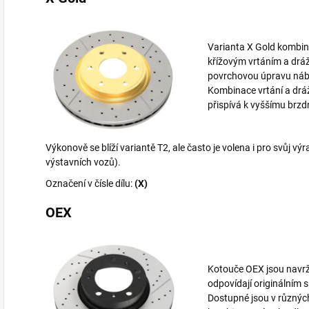
Varianta X Gold kombinu
křížovým vrtáním a dráž
povrchovou úpravu náb
Kombinace vrtání a drá
přispívá k vyššímu brz
Výkonově se blíží variantě T2, ale často je volena i pro svůj v
výstavních vozů).
Označení v čísle dílu:
(X)
OEX
Kotouče OEX jsou navrž
odpovídají originálním 
Dostupné jsou v různýc