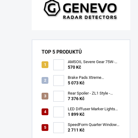
TOP 5 PRODUKTŮ
AMSOIL Severe Gear 75W-
140
570 Kč
Brake Pads Xtreme
Performance ECE R90
5 073 Kč
certified | Front Axle
(DB9021XP)
Rear Spoiler - ZL1 Style -
Gloss Black (CAMARO 16-23)
7 376 Kč
LED Diffuser Marker Lights
(CHALLENGER 15-23)
1 899 Kč
SpeedForm Quarter Window
Louvers - Gloss Black
2 711 Kč
(CHALLENGER 08-22)