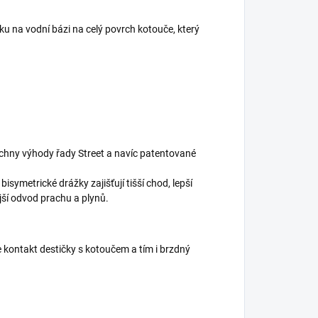
u na vodní bázi na celý povrch kotouče, který
echny výhody řady Street a navíc patentované
symetrické drážky zajišťují tišší chod, lepší
jší odvod prachu a plynů.
 kontakt destičky s kotoučem a tím i brzdný