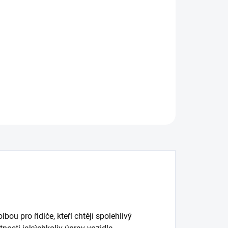
:
−
+
Přidat do košíku
ní brzdový kotouč DBA Street Series - X-GOLD
ILNÍ INFORMACE
ZEPTAT SE
ou pro řidiče, kteří chtějí spolehlivý