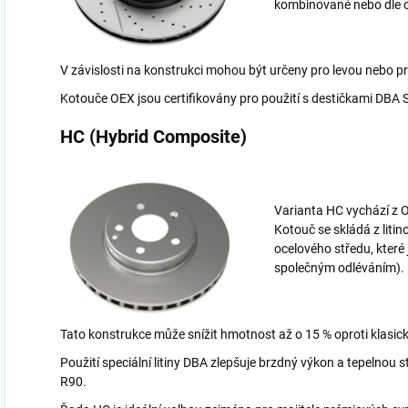
kombinované nebo dle o
V závislosti na konstrukci mohou být určeny pro levou nebo p
Kotouče OEX jsou certifikovány pro použití s destičkami DBA 
HC (Hybrid Composite)
Varianta HC vychází z 
Kotouč se skládá z liti
ocelového středu, kter
společným odléváním).
Tato konstrukce může snížit hmotnost až o 15 % oproti klasi
Použití speciální litiny DBA zlepšuje brzdný výkon a tepelnou
R90.