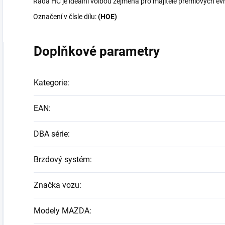
Řada HC je ideální volbou zejména pro majitele prémiových ev
Označení v čísle dílu:
(HOE)
Doplňkové parametry
Kategorie
:
EAN
:
DBA série
:
Brzdový systém
:
Značka vozu
:
Modely MAZDA
: