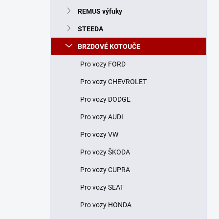
n
REMUS výfuky
í
p
STEEDA
a
n
BRZDOVÉ KOTOUČE
e
Pro vozy FORD
l
Pro vozy CHEVROLET
Pro vozy DODGE
Pro vozy AUDI
Pro vozy VW
Pro vozy ŠKODA
Pro vozy CUPRA
Pro vozy SEAT
Pro vozy HONDA