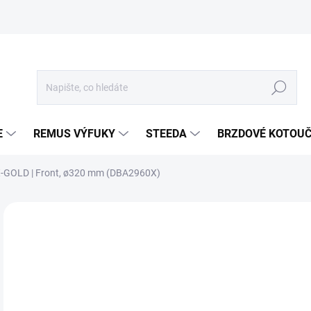
Hledat
E
REMUS VÝFUKY
STEEDA
BRZDOVÉ KOTOU
- X-GOLD | Front, ø320 mm (DBA2960X)
Neohodnoceno
Podrobnosti hodnocení
ZNA
4 
3 8
Měr
SKL