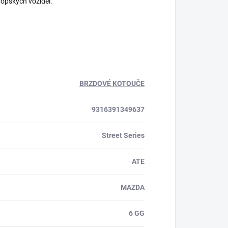
ropských vozidel.
BRZDOVÉ KOTOUČE
9316391349637
Street Series
ATE
MAZDA
6 GG