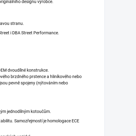
riginálního designu výrobce.
ravou stranu.
Street i DBA Street Performance.
OEM dvoudílné konstrukce.
nového brzdného prstence a hliníkového nebo
é jsou pevně spojeny (nýtováním nebo
ckým jednodílným kotoučům.
 stabilitu. Samozřejmostí je homologace ECE