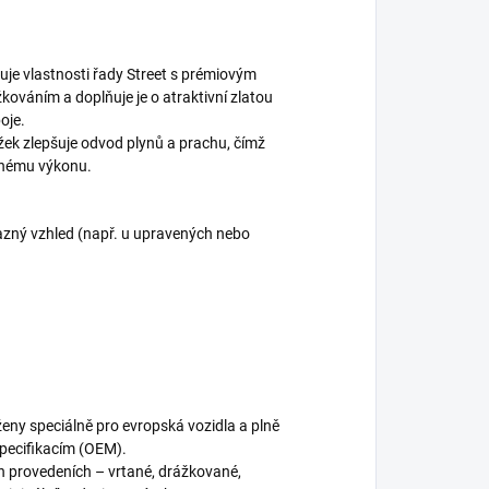
je vlastnosti řady Street s prémiovým
kováním a doplňuje je o atraktivní zlatou
oje.
žek zlepšuje odvod plynů a prachu, čímž
dnému výkonu.
ýrazný vzhled (např. u upravených nebo
eny speciálně pro evropská vozidla a plně
specifikacím (OEM).
h provedeních – vrtané, drážkované,