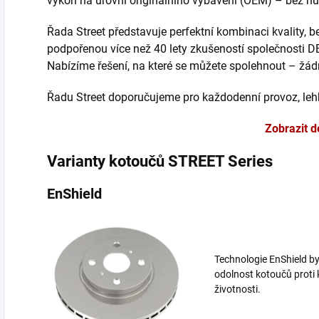
výkon na úrovni originálního vybavení (OEM) – bez nut
Řada Street představuje perfektní kombinaci kvality, 
podpořenou více než 40 lety zkušeností společnosti D
Nabízíme řešení, na které se můžete spolehnout – žá
Řadu Street doporučujeme pro každodenní provoz, lehk
Zobrazit d
Varianty kotoučů STREET Series
EnShield
Technologie EnShield byl
odolnost kotoučů proti 
životnosti.