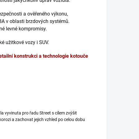
nosti jakýchkoliv úprav vozidla.
bezpečnosti a ověřeného výkonu,
BA v oblasti brzdových systémů.
dné levné kompromisy.
é užitkové vozy i SUV.
etailní konstrukci a technologie kotouče
a vyvinuta pro řadu Street s cílem zvýšit
korozi a zachovat jejich vzhled po celou dobu