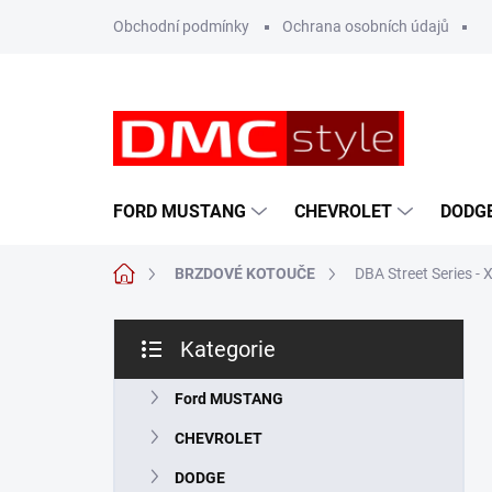
Přejít
Obchodní podmínky
Ochrana osobních údajů
na
obsah
FORD MUSTANG
CHEVROLET
DODG
Domů
BRZDOVÉ KOTOUČE
DBA Street Series 
P
Kategorie
o
Přeskočit
s
kategorie
t
Ford MUSTANG
r
CHEVROLET
a
n
DODGE