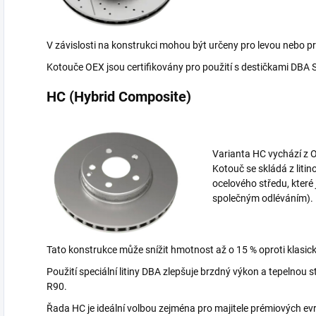
V závislosti na konstrukci mohou být určeny pro levou nebo p
Kotouče OEX jsou certifikovány pro použití s destičkami DBA 
HC (Hybrid Composite)
Varianta HC vychází z 
Kotouč se skládá z liti
ocelového středu, kter
společným odléváním).
Tato konstrukce může snížit hmotnost až o 15 % oproti klasi
Použití speciální litiny DBA zlepšuje brzdný výkon a tepelnou
R90.
Řada HC je ideální volbou zejména pro majitele prémiových ev