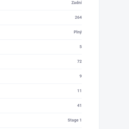
Zadní
264
Plný
5
72
9
11
41
Stage 1