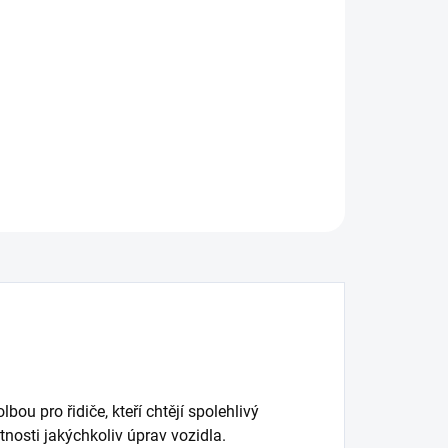
:
−
+
Přidat do košíku
í brzdový kotouč DBA Street Series - X-GOLD
ILNÍ INFORMACE
ZEPTAT SE
ou pro řidiče, kteří chtějí spolehlivý
nosti jakýchkoliv úprav vozidla.