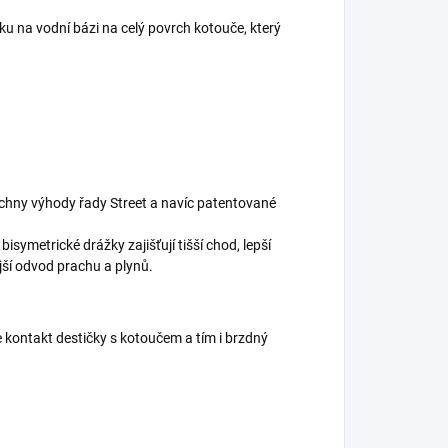
u na vodní bázi na celý povrch kotouče, který
echny výhody řady Street a navíc patentované
symetrické drážky zajišťují tišší chod, lepší
jší odvod prachu a plynů.
 kontakt destičky s kotoučem a tím i brzdný