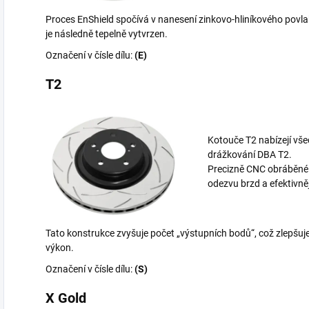
Proces EnShield spočívá v nanesení zinkovo-hliníkového povlak
je následně tepelně vytvrzen.
Označení v čísle dílu:
(E)
T2
Kotouče T2 nabízejí vš
drážkování DBA T2.
Precizně CNC obráběné bi
odezvu brzd a efektivně
Tato konstrukce zvyšuje počet „výstupních bodů“, což zlepšuje
výkon.
Označení v čísle dílu:
(S)
X Gold