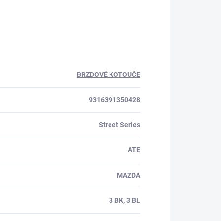
BRZDOVÉ KOTOUČE
9316391350428
Street Series
ATE
MAZDA
3 BK, 3 BL