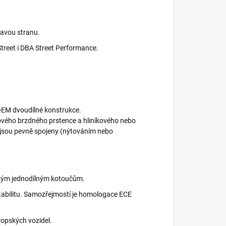
ravou stranu.
Street i DBA Street Performance.
OEM dvoudílné konstrukce.
nového brzdného prstence a hliníkového nebo
é jsou pevně spojeny (nýtováním nebo
ckým jednodílným kotoučům.
 stabilitu. Samozřejmostí je homologace ECE
ropských vozidel.