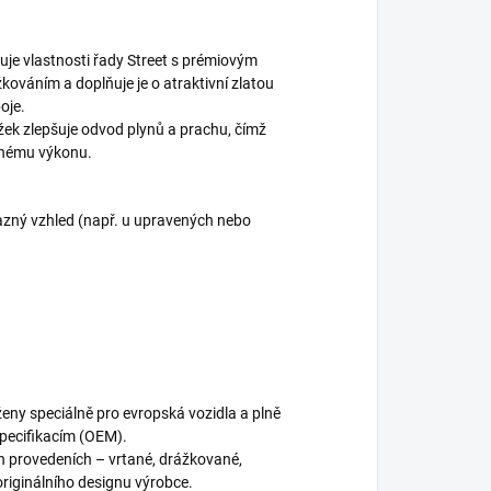
je vlastnosti řady Street s prémiovým
kováním a doplňuje je o atraktivní zlatou
oje.
žek zlepšuje odvod plynů a prachu, čímž
dnému výkonu.
ýrazný vzhled (např. u upravených nebo
eny speciálně pro evropská vozidla a plně
specifikacím (OEM).
h provedeních – vrtané, drážkované,
riginálního designu výrobce.