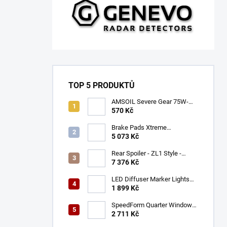
TOP 5 PRODUKTŮ
AMSOIL Severe Gear 75W-
140
570 Kč
Brake Pads Xtreme
Performance ECE R90
5 073 Kč
certified | Front Axle
(DB9021XP)
Rear Spoiler - ZL1 Style -
Gloss Black (CAMARO 16-23)
7 376 Kč
LED Diffuser Marker Lights
(CHALLENGER 15-23)
1 899 Kč
SpeedForm Quarter Window
Louvers - Gloss Black
2 711 Kč
(CHALLENGER 08-22)