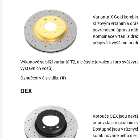
Varianta X Gold kombinu
křížovým vrtáním a dráž
povrchovou úpravu náb
Kombinace vrtání a drá
přispívá k vyššímu brz
Výkonově se blíží variantě T2, ale často je volena i pro svůj v
výstavních vozů).
Označení v čísle dílu:
(X)
OEX
Kotouče OEX jsou navrž
odpovídají originálním 
Dostupné jsou v různýc
kombinované nebo dle o