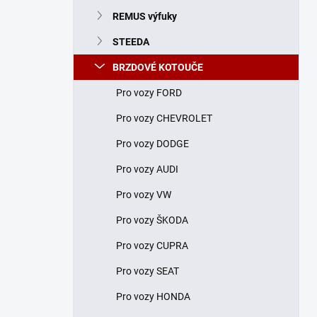
n
REMUS výfuky
í
p
STEEDA
a
n
BRZDOVÉ KOTOUČE
e
Pro vozy FORD
l
Pro vozy CHEVROLET
Pro vozy DODGE
Pro vozy AUDI
Pro vozy VW
Pro vozy ŠKODA
Pro vozy CUPRA
Pro vozy SEAT
Pro vozy HONDA