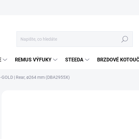
Hledat
E
REMUS VÝFUKY
STEEDA
BRZDOVÉ KOTOU
- X-GOLD | Rear, ø264 mm (DBA2955X)
Neohodnoceno
Podrobnosti hodnocení
ZNA
3 
2 7
Měr
SKL