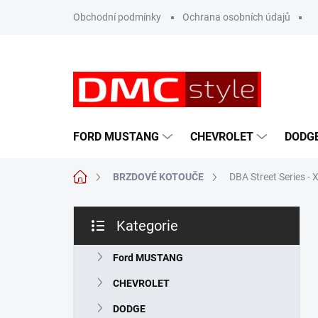
Přejít
Obchodní podmínky
Ochrana osobních údajů
na
obsah
FORD MUSTANG
CHEVROLET
DODG
Domů
BRZDOVÉ KOTOUČE
DBA Street Series 
P
Kategorie
o
Přeskočit
s
kategorie
t
Ford MUSTANG
r
CHEVROLET
a
n
DODGE