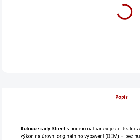
cena
Zadn
DETA
Popis
Kotouče řady Street
s přímou náhradou jsou ideální volb
výkon na úrovni originálního vybavení (OEM) – bez nut