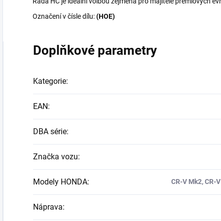
Řada HC je ideální volbou zejména pro majitele prémiových ev
Označení v čísle dílu:
(HOE)
Doplňkové parametry
Kategorie
:
EAN
:
DBA série
:
Značka vozu
:
Modely HONDA
:
CR-V Mk2, CR-V
Náprava
: