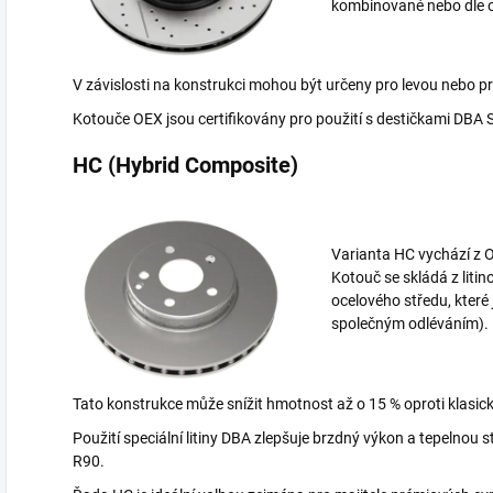
kombinované nebo dle o
V závislosti na konstrukci mohou být určeny pro levou nebo p
Kotouče OEX jsou certifikovány pro použití s destičkami DBA 
HC (Hybrid Composite)
Varianta HC vychází z 
Kotouč se skládá z liti
ocelového středu, kter
společným odléváním).
Tato konstrukce může snížit hmotnost až o 15 % oproti klasi
Použití speciální litiny DBA zlepšuje brzdný výkon a tepelnou
R90.