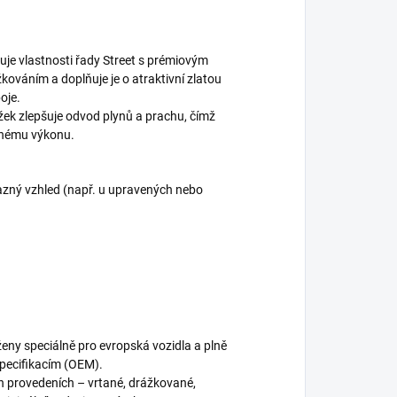
je vlastnosti řady Street s prémiovým
kováním a doplňuje je o atraktivní zlatou
oje.
žek zlepšuje odvod plynů a prachu, čímž
dnému výkonu.
ýrazný vzhled (např. u upravených nebo
eny speciálně pro evropská vozidla a plně
specifikacím (OEM).
h provedeních – vrtané, drážkované,