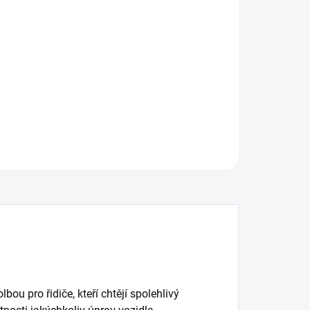
:
−
+
Přidat do košíku
í brzdový kotouč DBA Street Series - X-GOLD
ILNÍ INFORMACE
ZEPTAT SE
ou pro řidiče, kteří chtějí spolehlivý