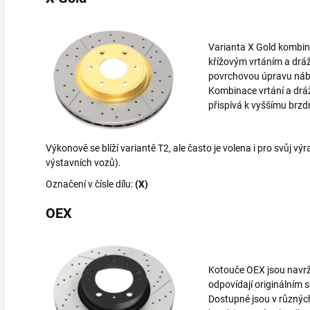
Varianta X Gold kombinu
křížovým vrtáním a dráž
povrchovou úpravu náb
Kombinace vrtání a drá
přispívá k vyššímu brz
Výkonově se blíží variantě T2, ale často je volena i pro svůj v
výstavních vozů).
Označení v čísle dílu:
(X)
OEX
Kotouče OEX jsou navrž
odpovídají originálním 
Dostupné jsou v různýc