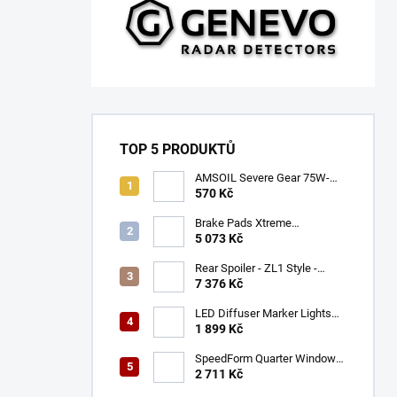
TOP 5 PRODUKTŮ
AMSOIL Severe Gear 75W-
140
570 Kč
Brake Pads Xtreme
Performance ECE R90
5 073 Kč
certified | Front Axle
(DB9021XP)
Rear Spoiler - ZL1 Style -
Gloss Black (CAMARO 16-23)
7 376 Kč
LED Diffuser Marker Lights
(CHALLENGER 15-23)
1 899 Kč
SpeedForm Quarter Window
Louvers - Gloss Black
2 711 Kč
(CHALLENGER 08-22)