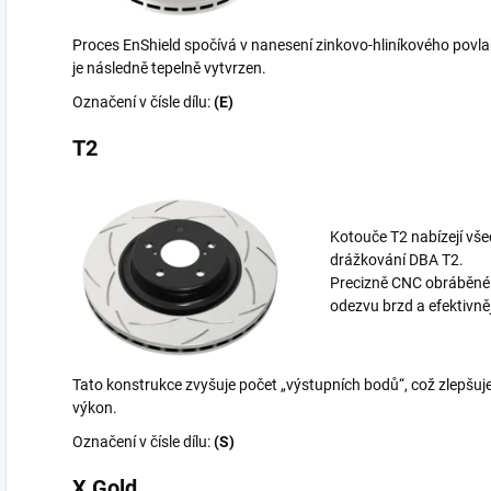
Proces EnShield spočívá v nanesení zinkovo-hliníkového povlak
je následně tepelně vytvrzen.
Označení v čísle dílu:
(E)
T2
Kotouče T2 nabízejí vš
drážkování DBA T2.
Precizně CNC obráběné bi
odezvu brzd a efektivně
Tato konstrukce zvyšuje počet „výstupních bodů“, což zlepšuje
výkon.
Označení v čísle dílu:
(S)
X Gold