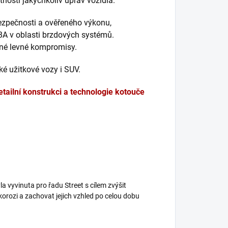
nosti jakýchkoliv úprav vozidla.
bezpečnosti a ověřeného výkonu,
BA v oblasti brzdových systémů.
dné levné kompromisy.
é užitkové vozy i SUV.
etailní konstrukci a technologie kotouče
a vyvinuta pro řadu Street s cílem zvýšit
korozi a zachovat jejich vzhled po celou dobu