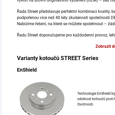
výkon na úrovni originálního vybavení (OEM) – bez nut
Řada Street představuje perfektní kombinaci kvality, 
podpořenou více než 40 lety zkušeností společnosti D
Nabízíme řešení, na které se můžete spolehnout – žá
Řadu Street doporučujeme pro každodenní provoz, lehk
Zobrazit d
Varianty kotoučů STREET Series
EnShield
Technologie EnShield byl
odolnost kotoučů proti 
životnosti.