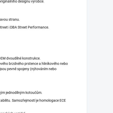
riginálního designu výrobce.
ravou stranu.
Street i DBA Street Performance.
OEM dvoudílné konstrukce.
nového brzdného prstence a hliníkového nebo
é jsou pevně spojeny (nýtováním nebo
ckým jednodílným kotoučům.
 stabilitu. Samozřejmostí je homologace ECE