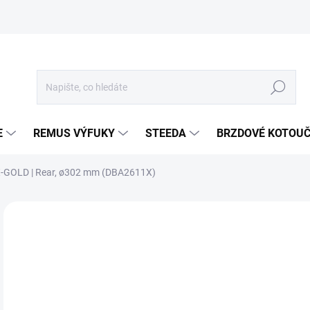
Hledat
E
REMUS VÝFUKY
STEEDA
BRZDOVÉ KOTOU
- X-GOLD | Rear, ø302 mm (DBA2611X)
Neohodnoceno
Podrobnosti hodnocení
ZNA
3 
3 1
Měr
SKL