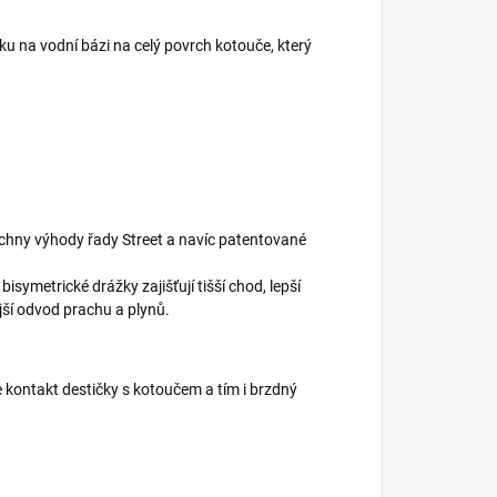
u na vodní bázi na celý povrch kotouče, který
echny výhody řady Street a navíc patentované
symetrické drážky zajišťují tišší chod, lepší
jší odvod prachu a plynů.
 kontakt destičky s kotoučem a tím i brzdný