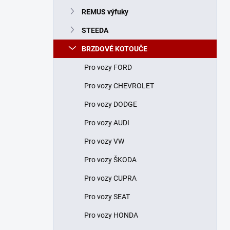
n
REMUS výfuky
í
p
STEEDA
a
n
BRZDOVÉ KOTOUČE
e
Pro vozy FORD
l
Pro vozy CHEVROLET
Pro vozy DODGE
Pro vozy AUDI
Pro vozy VW
Pro vozy ŠKODA
Pro vozy CUPRA
Pro vozy SEAT
Pro vozy HONDA