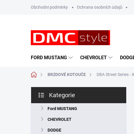
Přejít
Obchodní podmínky
Ochrana osobních údajů
na
obsah
FORD MUSTANG
CHEVROLET
DODG
Domů
BRZDOVÉ KOTOUČE
DBA Street Series 
P
Kategorie
o
Přeskočit
s
kategorie
t
Ford MUSTANG
r
CHEVROLET
a
n
DODGE