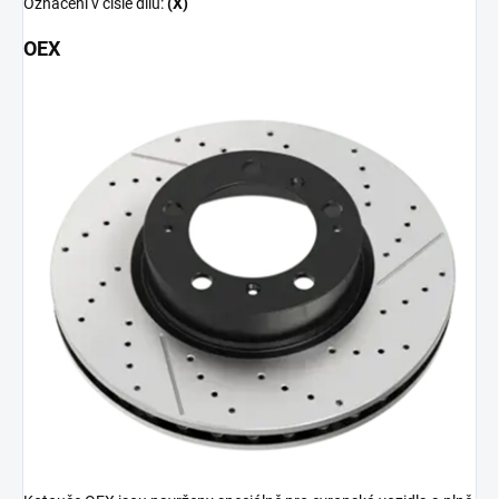
Označení v čísle dílu:
(X)
OEX