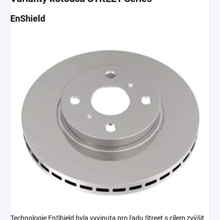
EnShield
Technologie EnShield byla vyvinuta pro řadu Street s cílem zvýšit