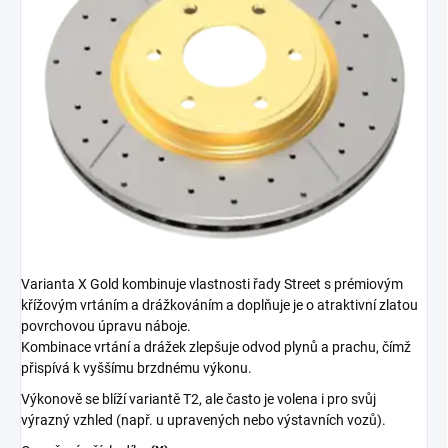
Varianta X Gold kombinuje vlastnosti řady Street s prémiovým
křížovým vrtáním a drážkováním a doplňuje je o atraktivní zlatou
povrchovou úpravu náboje.
Kombinace vrtání a drážek zlepšuje odvod plynů a prachu, čímž
přispívá k vyššímu brzdnému výkonu.
Výkonově se blíží variantě T2, ale často je volena i pro svůj
výrazný vzhled (např. u upravených nebo výstavních vozů).