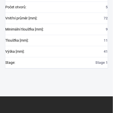
Počet otvorů
:
5
Vnitřní průměr [mm]
:
72
Minimální tloušťka [mm]
:
9
Tloušťka [mm]
:
11
Výška [mm]
:
41
Stage
:
Stage 1
Z
á
p