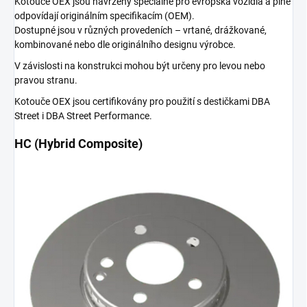
Kotouče OEX jsou navrženy speciálně pro evropská vozidla a plně
odpovídají originálním specifikacím (OEM).
Dostupné jsou v různých provedeních – vrtané, drážkované,
kombinované nebo dle originálního designu výrobce.
V závislosti na konstrukci mohou být určeny pro levou nebo
pravou stranu.
Kotouče OEX jsou certifikovány pro použití s destičkami DBA
Street i DBA Street Performance.
HC (Hybrid Composite)