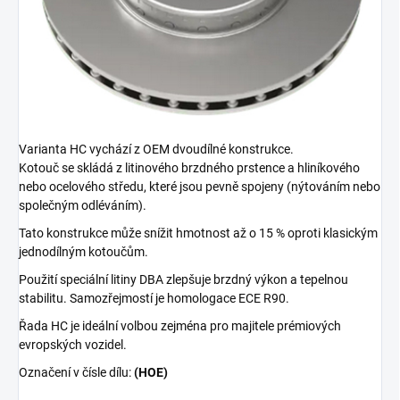
Varianta HC vychází z OEM dvoudílné konstrukce.
Kotouč se skládá z litinového brzdného prstence a hliníkového
nebo ocelového středu, které jsou pevně spojeny (nýtováním nebo
společným odléváním).
Tato konstrukce může snížit hmotnost až o 15 % oproti klasickým
jednodílným kotoučům.
Použití speciální litiny DBA zlepšuje brzdný výkon a tepelnou
stabilitu. Samozřejmostí je homologace ECE R90.
Řada HC je ideální volbou zejména pro majitele prémiových
evropských vozidel.
Označení v čísle dílu:
(HOE)