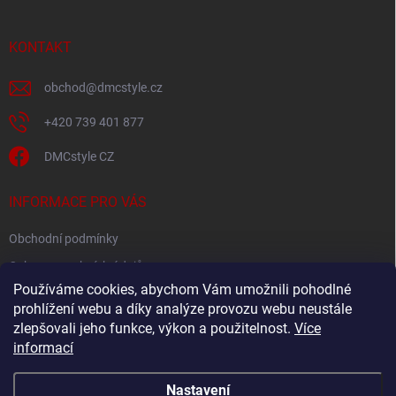
a
t
í
KONTAKT
obchod
@
dmcstyle.cz
+420 739 401 877
DMCstyle CZ
INFORMACE PRO VÁS
Obchodní podmínky
Ochrana osobních údajů
Používáme cookies, abychom Vám umožnili pohodlné
prohlížení webu a díky analýze provozu webu neustále
FACEBOOK
zlepšovali jeho funkce, výkon a použitelnost.
Více
informací
Nastavení