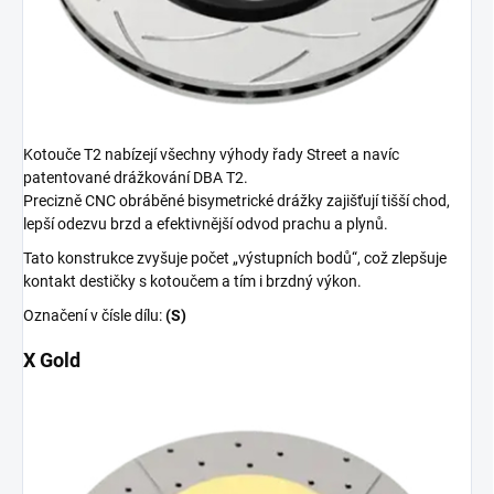
Kotouče T2 nabízejí všechny výhody řady Street a navíc
patentované drážkování DBA T2.
Precizně CNC obráběné bisymetrické drážky zajišťují tišší chod,
lepší odezvu brzd a efektivnější odvod prachu a plynů.
Tato konstrukce zvyšuje počet „výstupních bodů“, což zlepšuje
kontakt destičky s kotoučem a tím i brzdný výkon.
Označení v čísle dílu:
(S)
X Gold