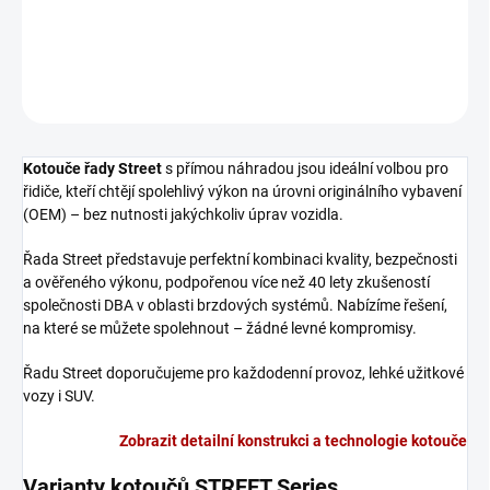
Zadní brzdový kotouč DBA Street Series - X-GOLD
DETAILNÍ INFORMACE
ZEPTAT SE
Kotouče řady Street
s přímou náhradou jsou ideální volbou pro
řidiče, kteří chtějí spolehlivý výkon na úrovni originálního vybavení
(OEM) – bez nutnosti jakýchkoliv úprav vozidla.
Řada Street představuje perfektní kombinaci kvality, bezpečnosti
a ověřeného výkonu, podpořenou více než 40 lety zkušeností
společnosti DBA v oblasti brzdových systémů. Nabízíme řešení,
na které se můžete spolehnout – žádné levné kompromisy.
Řadu Street doporučujeme pro každodenní provoz, lehké užitkové
vozy i SUV.
Zobrazit detailní konstrukci a technologie kotouče
Varianty kotoučů STREET Series