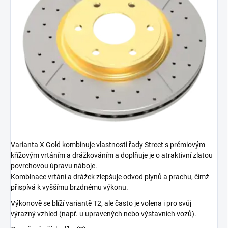
Varianta X Gold kombinuje vlastnosti řady Street s prémiovým
křížovým vrtáním a drážkováním a doplňuje je o atraktivní zlatou
povrchovou úpravu náboje.
Kombinace vrtání a drážek zlepšuje odvod plynů a prachu, čímž
přispívá k vyššímu brzdnému výkonu.
Výkonově se blíží variantě T2, ale často je volena i pro svůj
výrazný vzhled (např. u upravených nebo výstavních vozů).