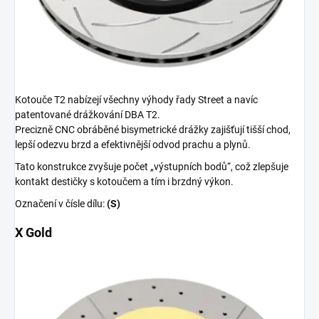
Kotouče T2 nabízejí všechny výhody řady Street a navíc
patentované drážkování DBA T2.
Precizně CNC obráběné bisymetrické drážky zajišťují tišší chod,
lepší odezvu brzd a efektivnější odvod prachu a plynů.
Tato konstrukce zvyšuje počet „výstupních bodů“, což zlepšuje
kontakt destičky s kotoučem a tím i brzdný výkon.
Označení v čísle dílu:
(S)
X Gold