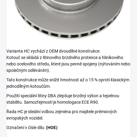
Varianta HC vychází z OEM dvoudílné konstrukce.
Kotouč se skládá z litinového brzdného prstence a hliníkového
nebo ocelového středu, které jsou pevně spojeny (nýtováním nebo
společným odléváním).
Tato konstrukce může snížit hmotnost až o 15 % oproti klasickým
jednodílným kotoučům.
Použití speciální litiny DBA zlepšuje brzdný výkon a tepelnou
stabilitu. Samozřejmostí je homologace ECE R90.
Řada HC je ideální volbou zejména pro majitele prémiových
evropských vozidel.
Označení v čísle dílu:
(HOE)