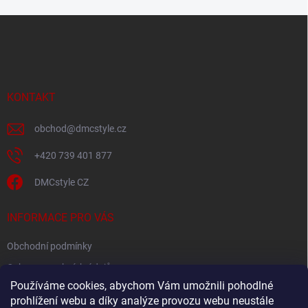
Z
á
p
a
t
í
KONTAKT
obchod
@
dmcstyle.cz
+420 739 401 877
DMCstyle CZ
INFORMACE PRO VÁS
Obchodní podmínky
Ochrana osobních údajů
Používáme cookies, abychom Vám umožnili pohodlné
prohlížení webu a díky analýze provozu webu neustále