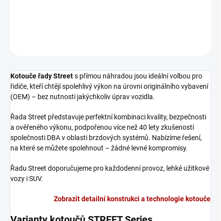
Zadní brzdový kotouč DBA Street Series - X-GOLD
DETAILNÍ INFORMACE
ZEPTAT SE
Kotouče řady Street
s přímou náhradou jsou ideální volbou pro
řidiče, kteří chtějí spolehlivý výkon na úrovni originálního vybavení
(OEM) – bez nutnosti jakýchkoliv úprav vozidla.
Řada Street představuje perfektní kombinaci kvality, bezpečnosti
a ověřeného výkonu, podpořenou více než 40 lety zkušeností
společnosti DBA v oblasti brzdových systémů. Nabízíme řešení,
na které se můžete spolehnout – žádné levné kompromisy.
Řadu Street doporučujeme pro každodenní provoz, lehké užitkové
vozy i SUV.
Zobrazit detailní konstrukci a technologie kotouče
Varianty kotoučů STREET Series