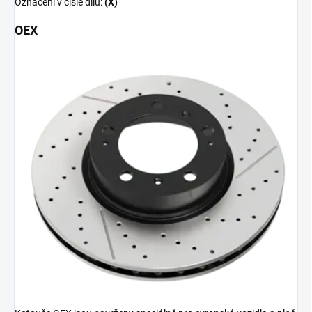
Označení v čísle dílu:
(X)
OEX