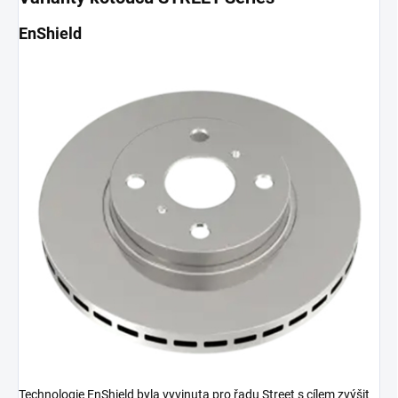
EnShield
Technologie EnShield byla vyvinuta pro řadu Street s cílem zvýšit