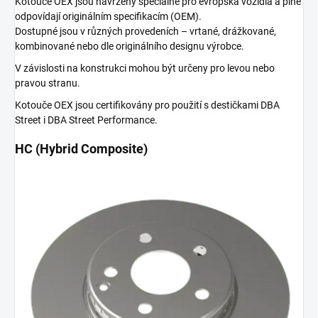
Kotouče OEX jsou navrženy speciálně pro evropská vozidla a plně
odpovídají originálním specifikacím (OEM).
Dostupné jsou v různých provedeních – vrtané, drážkované,
kombinované nebo dle originálního designu výrobce.
V závislosti na konstrukci mohou být určeny pro levou nebo
pravou stranu.
Kotouče OEX jsou certifikovány pro použití s destičkami DBA
Street i DBA Street Performance.
HC (Hybrid Composite)