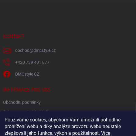
Z
á
p
a
t
í
KONTAKT
obchod
@
dmcstyle.cz
+420 739 401 877
DMCstyle CZ
INFORMACE PRO VÁS
Obchodní podmínky
Ochrana osobních údajů
Používáme cookies, abychom Vám umožnili pohodlné
prohlížení webu a díky analýze provozu webu neustále
FACEBOOK
zlepšovali jeho funkce, výkon a použitelnost.
Více