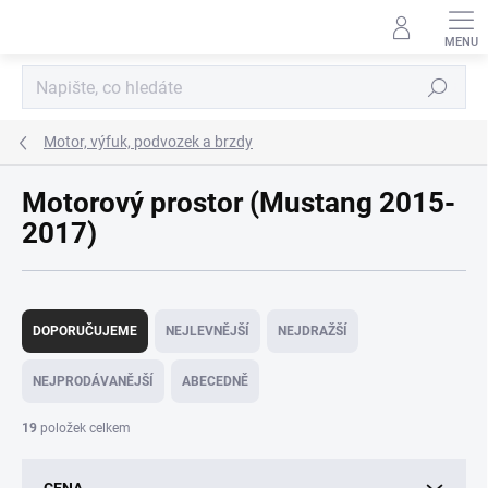
Přejít
na
obsah
Hledat
Motor, výfuk, podvozek a brzdy
Motorový prostor (Mustang 2015-
2017)
Ř
a
DOPORUČUJEME
NEJLEVNĚJŠÍ
NEJDRAŽŠÍ
z
e
NEJPRODÁVANĚJŠÍ
ABECEDNĚ
n
í
19
položek celkem
p
r