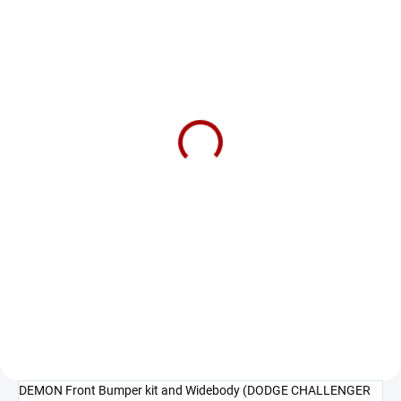
SKLADEM DO 5-10 DNÍ
DEMON Style Aluminum
Hood - Unpainted
(CHALLENGER 08-22 all)
19 175 Kč
15 847 Kč bez DPH
Do košíku
Hliníková kapota ​​DEMON styl -
nelakovaná (CHALLENGER 08-22
všechny verze)
DEMON Front Bumper kit and Widebody (DODGE CHALLENGER