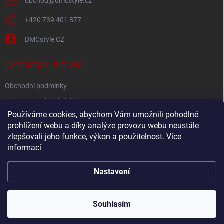
obchod
@
dmcstyle.cz
+420 739 401 877
DMCstyle CZ
INFORMACE PRO VÁS
Obchodní podmínky
Ochrana osobních údajů
Používáme cookies, abychom Vám umožnili pohodlné
prohlížení webu a díky analýze provozu webu neustále
FACEBOOK
zlepšovali jeho funkce, výkon a použitelnost.
Více
informací
Nastavení
Copyright 2026
DMC style
. Všechna práva vyhrazena.
Upravit nastavení
cookies
Souhlasím
Vytvořil Shoptet