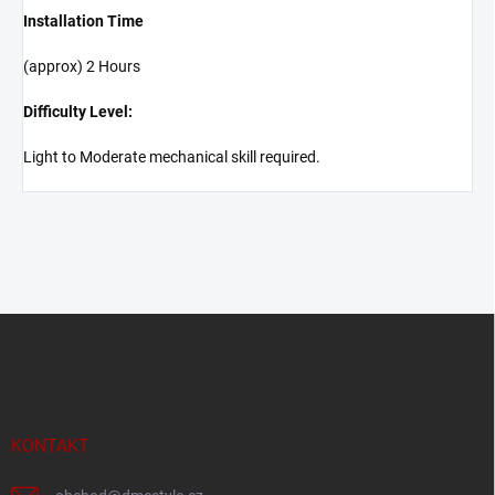
Installation Time
(approx) 2 Hours
Difficulty Level:
Light to Moderate mechanical skill required.
Z
á
p
a
t
í
KONTAKT