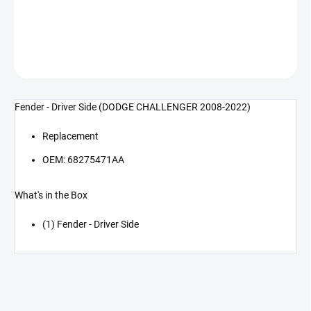
Přední blatník- levý (CHALLENGER 08-22)
DETAILNÍ INFORMACE
ZEPTAT SE
Fender - Driver Side (DODGE CHALLENGER 2008-2022)
Replacement
OEM: 68275471AA
What's in the Box
(1) Fender - Driver Side