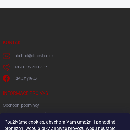
Z
á
p
a
t
í
KONTAKT
obchod
@
dmcstyle.cz
+420 739 401 877
DMCstyle CZ
INFORMACE PRO VÁS
Obchodní podmínky
Ochrana osobních údajů
Používáme cookies, abychom Vám umožnili pohodlné
prohlížení webu a díky analýze provozu webu neustále