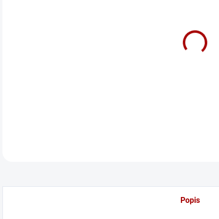
cena
Full
DETA
Popis