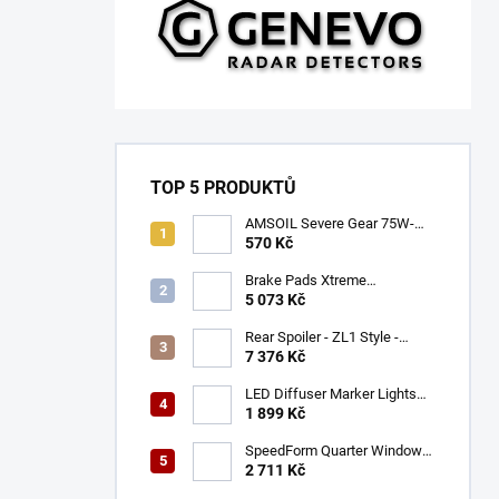
TOP 5 PRODUKTŮ
AMSOIL Severe Gear 75W-
140
570 Kč
Brake Pads Xtreme
Performance ECE R90
5 073 Kč
certified | Front Axle
(DB9021XP)
Rear Spoiler - ZL1 Style -
Gloss Black (CAMARO 16-23)
7 376 Kč
LED Diffuser Marker Lights
(CHALLENGER 15-23)
1 899 Kč
SpeedForm Quarter Window
Louvers - Gloss Black
2 711 Kč
(CHALLENGER 08-22)