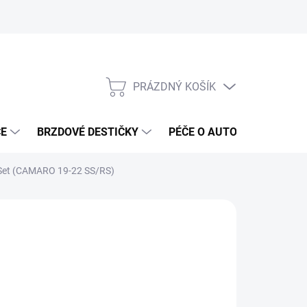
PRÁZDNÝ KOŠÍK
NÁKUPNÍ
KOŠÍK
ČE
BRZDOVÉ DESTIČKY
PÉČE O AUTO
ANTIRA
- Set (CAMARO 19-22 SS/RS)
ČKA:
OTHER
 869 Kč
164 Kč bez DPH
ná
ADEM DO 5-10 DNÍ