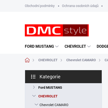
Přejít
Obchodní podmínky
Ochrana osobních údajů
na
obsah
FORD MUSTANG
CHEVROLET
DODG
Domů
CHEVROLET
Chevrolet CAMARO
C
P
Kategorie
o
Přeskočit
s
kategorie
t
Ford MUSTANG
r
CHEVROLET
a
n
Chevrolet CAMARO