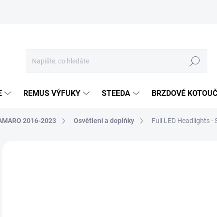
Hledat
E
REMUS VÝFUKY
STEEDA
BRZDOVÉ KOTOU
AMARO 2016-2023
Osvětlení a doplňky
Full LED Headlights 
Neohodnoceno
Podrobnosti hodnocení
ZNA
32
27 
Měr
SKL