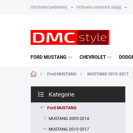
Přejít
Obchodní podmínky
Ochrana osobních údajů
na
obsah
FORD MUSTANG
CHEVROLET
DODG
Domů
Ford MUSTANG
MUSTANG 2015-2017
P
Kategorie
o
Přeskočit
s
kategorie
t
Ford MUSTANG
r
MUSTANG 2005-2014
a
n
MUSTANG 2015-2017