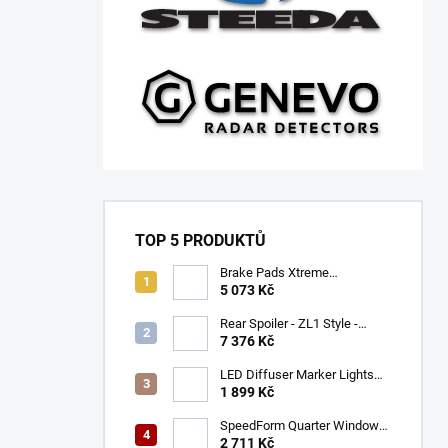
TOP 5 PRODUKTŮ
Brake Pads Xtreme
Performance ECE R90
5 073 Kč
certified | Front Axle
(DB9021XP)
Rear Spoiler - ZL1 Style -
Gloss Black (CAMARO 16-23)
7 376 Kč
LED Diffuser Marker Lights
(CHALLENGER 15-23)
1 899 Kč
SpeedForm Quarter Window
Louvers - Gloss Black
2 711 Kč