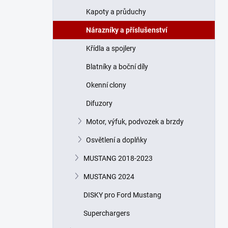
n
Kapoty a průduchy
í
p
Nárazníky a příslušenství
a
n
Křídla a spojlery
e
Blatníky a boční díly
l
Okenní clony
Difuzory
Motor, výfuk, podvozek a brzdy
Osvětlení a doplňky
MUSTANG 2018-2023
MUSTANG 2024
DISKY pro Ford Mustang
Superchargers