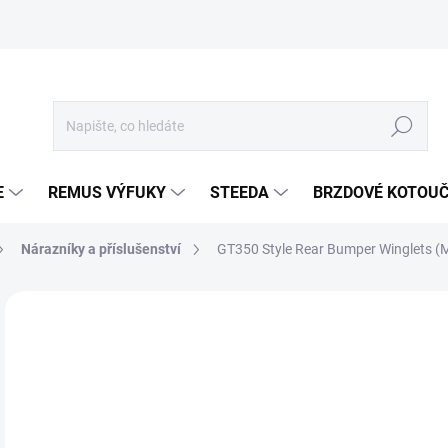
Hledat
E
REMUS VÝFUKY
STEEDA
BRZDOVÉ KOTOU
Nárazníky a příslušenství
GT350 Style Rear Bumper Winglets (
Neohodnoceno
Podrobnosti hodnocení
ZNA
1 
1 3
Měr
SKL