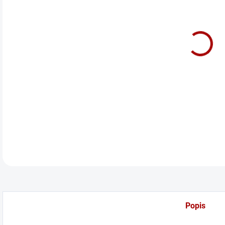
cena
GT35
fast
DETA
Popis