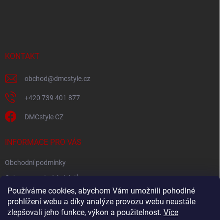
Z
á
p
a
t
í
KONTAKT
obchod
@
dmcstyle.cz
+420 739 401 877
DMCstyle CZ
INFORMACE PRO VÁS
Obchodní podmínky
Ochrana osobních údajů
Používáme cookies, abychom Vám umožnili pohodlné
prohlížení webu a díky analýze provozu webu neustále
FACEBOOK
zlepšovali jeho funkce, výkon a použitelnost.
Více