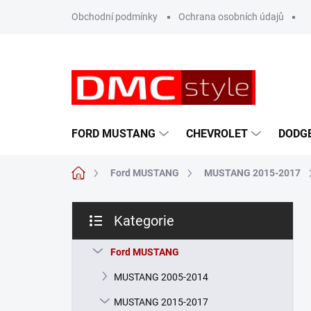
Přejít
Obchodní podmínky
Ochrana osobních údajů
na
obsah
FORD MUSTANG
CHEVROLET
DODG
Domů
Ford MUSTANG
MUSTANG 2015-2017
P
Kategorie
o
Přeskočit
s
kategorie
t
Ford MUSTANG
r
MUSTANG 2005-2014
a
n
MUSTANG 2015-2017