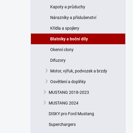
n
Kapoty a průduchy
í
p
Nárazníky a příslušenství
a
n
Křídla a spojlery
e
Blatníky a boční díly
l
Okenní clony
Difuzory
Motor, výfuk, podvozek a brzdy
Osvětlení a doplňky
MUSTANG 2018-2023
MUSTANG 2024
DISKY pro Ford Mustang
Superchargers