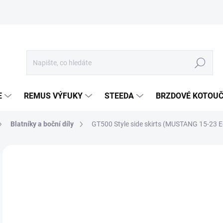
Hledat
E
REMUS VÝFUKY
STEEDA
BRZDOVÉ KOTOU
Blatníky a boční díly
GT500 Style side skirts (MUSTANG 15-23 E
Neohodnoceno
Podrobnosti hodnocení
ZNA
AKCE
10
6 9