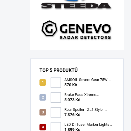
TOP 5 PRODUKTŮ
AMSOIL Severe Gear 75W-
140
570 Kč
Brake Pads Xtreme
Performance ECE R90
5 073 Kč
certified | Front Axle
(DB9021XP)
Rear Spoiler - ZL1 Style -
Gloss Black (CAMARO 16-23)
7 376 Kč
LED Diffuser Marker Lights
(CHALLENGER 15-23)
1 899 Kč