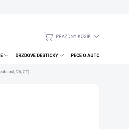
PRÁZDNÝ KOŠÍK
NÁKUPNÍ
KOŠÍK
ČE
BRZDOVÉ DESTIČKY
PÉČE O AUTO
ANTIRA
coboost, V6, GT)
ČKA:
MP CONCEPTS
 066 Kč
8 465 Kč
96 Kč bez DPH