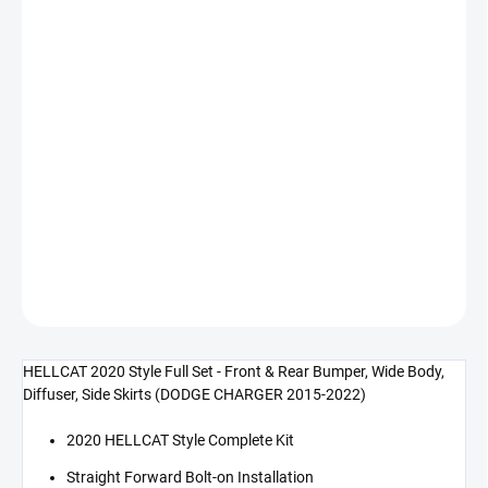
42 560 Kč bez DPH
Měrná
SKLADEM DO 5-10 DNÍ
cena:
−
+
Přidat do košíku
HELLCAT 2020 Style Celý Set - přední & zadní nárazník, rozšíření
Body, difuzor, boční prahy (CHARGER 15-22)
DETAILNÍ INFORMACE
ZEPTAT SE
HELLCAT 2020 Style Full Set - Front & Rear Bumper, Wide Body,
Diffuser, Side Skirts (DODGE CHARGER 2015-2022)
2020 HELLCAT Style Complete Kit
Straight Forward Bolt-on Installation