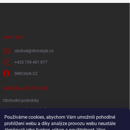
Z
á
p
a
t
í
KONTAKT
obchod
@
dmcstyle.cz
+420 739 401 877
DMCstyle CZ
INFORMACE PRO VÁS
Obchodní podmínky
Ochrana osobních údajů
Používáme cookies, abychom Vám umožnili pohodlné
prohlížení webu a díky analýze provozu webu neustále
FACEBOOK
zlepšovali jeho funkce, výkon a použitelnost.
Více