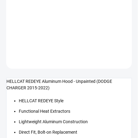
cena:
−
+
Přidat do košíku
HELLCAT REDEYE hliníková kapota - bez laku (CHARGER 15-22)
DETAILNÍ INFORMACE
ZEPTAT SE
HELLCAT REDEYE Aluminum Hood - Unpainted (DODGE
CHARGER 2015-2022)
HELLCAT REDEYE Style
Functional Heat Extractors
Lightweight Aluminum Construction
Direct Fit, Bolt-on Replacement