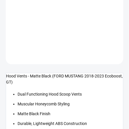
cena:
−
+
Přidat do košíku
Ventilační otvory - matná černá (MUSTANG 18-23 GT, EcoBoost)
DETAILNÍ INFORMACE
ZEPTAT SE
Hood Vents - Matte Black (FORD MUSTANG 2018-2023 Ecoboost,
GT)
Dual Functioning Hood Scoop Vents
Muscular Honeycomb Styling
Matte Black Finish
Durable, Lightweight ABS Construction