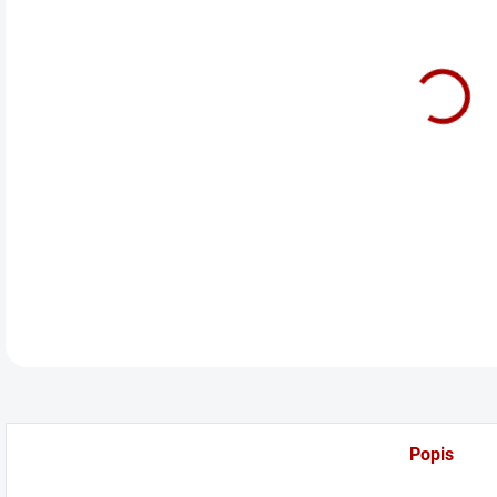
cena
LED 
DETA
Popis