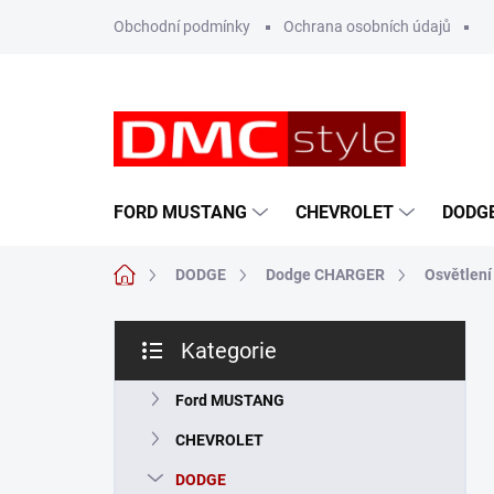
Přejít
Obchodní podmínky
Ochrana osobních údajů
na
obsah
FORD MUSTANG
CHEVROLET
DODG
Domů
DODGE
Dodge CHARGER
Osvětlení
P
Kategorie
o
Přeskočit
s
kategorie
t
Ford MUSTANG
r
CHEVROLET
a
n
DODGE