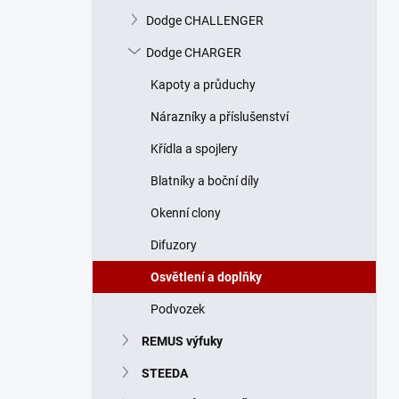
n
Dodge CHALLENGER
í
p
Dodge CHARGER
a
n
Kapoty a průduchy
e
Nárazníky a příslušenství
l
Křídla a spojlery
Blatníky a boční díly
Okenní clony
Difuzory
Osvětlení a doplňky
Podvozek
REMUS výfuky
STEEDA