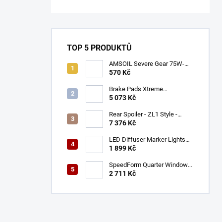
TOP 5 PRODUKTŮ
AMSOIL Severe Gear 75W-
140
570 Kč
Brake Pads Xtreme
Performance ECE R90
5 073 Kč
certified | Front Axle
(DB9021XP)
Rear Spoiler - ZL1 Style -
Gloss Black (CAMARO 16-23)
7 376 Kč
LED Diffuser Marker Lights
(CHALLENGER 15-23)
1 899 Kč
SpeedForm Quarter Window
Louvers - Gloss Black
2 711 Kč
(CHALLENGER 08-22)