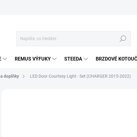
Hledat
E
REMUS VÝFUKY
STEEDA
BRZDOVÉ KOTOU
 a doplňky
LED Door Courtesy Light - Set (CHARGER 2015-2022)
Neohodnoceno
Podrobnosti hodnocení
ZNA
6
521
Měr
SKL