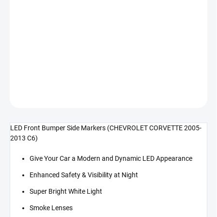
cena:
−
+
Přidat do košíku
LED přední boční světla (CORVETTE 05-13 C6)
DETAILNÍ INFORMACE
ZEPTAT SE
LED Front Bumper Side Markers (CHEVROLET CORVETTE 2005-
2013 C6)
Give Your Car a Modern and Dynamic LED Appearance
Enhanced Safety & Visibility at Night
Super Bright White Light
Smoke Lenses