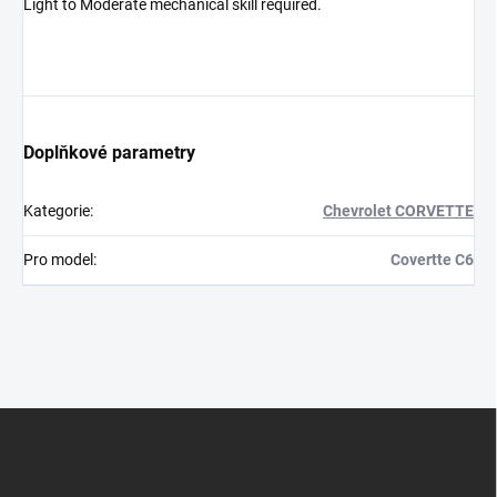
Light to Moderate mechanical skill required.
Doplňkové parametry
Kategorie
:
Chevrolet CORVETTE
Pro model
:
Covertte C6
Z
á
p
a