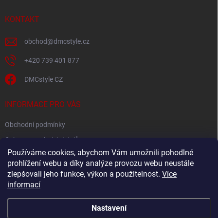
t
í
KONTAKT
obchod
@
dmcstyle.cz
+420 739 401 877
DMCstyle CZ
INFORMACE PRO VÁS
Obchodní podmínky
Ochrana osobních údajů
Používáme cookies, abychom Vám umožnili pohodlné
prohlížení webu a díky analýze provozu webu neustále
FACEBOOK
zlepšovali jeho funkce, výkon a použitelnost.
Více
informací
Nastavení