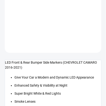
cena:
−
+
Přidat do košíku
LED přední+zadní set bočních světel (CAMARO 16-21)
DETAILNÍ INFORMACE
ZEPTAT SE
LED Front & Rear Bumper Side Markers (CHEVROLET CAMARO
2016-2021)
Give Your Car a Modern and Dynamic LED Appearance
Enhanced Safety & Visibility at Night
Super Bright White & Red Lights
Smoke Lenses