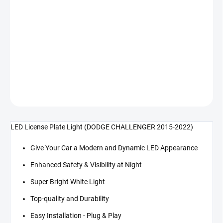
cena:
−
+
Přidat do košíku
LED světlo SPZ (CHALLENGER 15-22)
DETAILNÍ INFORMACE
ZEPTAT SE
LED License Plate Light (DODGE CHALLENGER 2015-2022)
Give Your Car a Modern and Dynamic LED Appearance
Enhanced Safety & Visibility at Night
Super Bright White Light
Top-quality and Durability
Easy Installation - Plug & Play