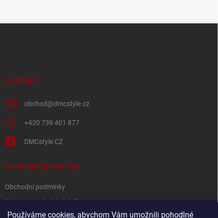
Z
á
p
a
t
í
KONTAKT
obchod
@
dmcstyle.cz
+420 739 401 877
DMCstyle CZ
INFORMACE PRO VÁS
Obchodní podmínky
Ochrana osobních údajů
Používáme cookies, abychom Vám umožnili pohodlné