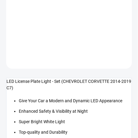
cena:
−
+
Přidat do košíku
LED osvětlení SPZ - Set (CORVETTE 14-19 C7)
DETAILNÍ INFORMACE
ZEPTAT SE
LED License Plate Light - Set (CHEVROLET CORVETTE 2014-2019
C7)
Give Your Car a Modern and Dynamic LED Appearance
Enhanced Safety & Visibility at Night
Super Bright White Light
Top-quality and Durability