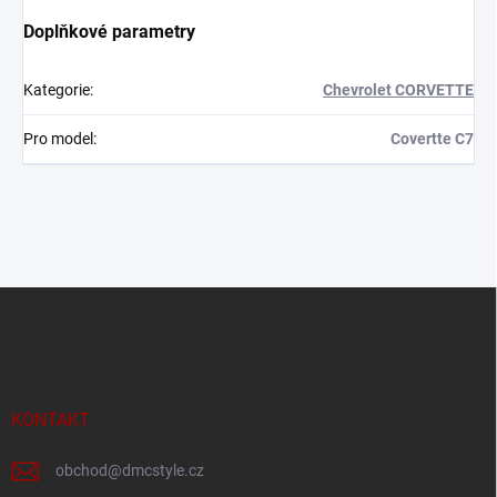
Doplňkové parametry
Kategorie
:
Chevrolet CORVETTE
Pro model
:
Covertte C7
Z
á
p
a
t
í
KONTAKT
obchod
@
dmcstyle.cz