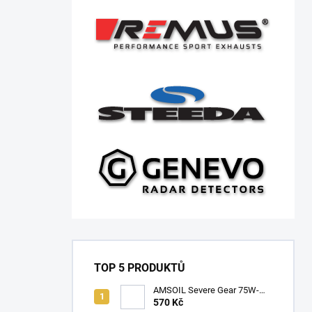
TOP 5 PRODUKTŮ
AMSOIL Severe Gear 75W-
140
570 Kč