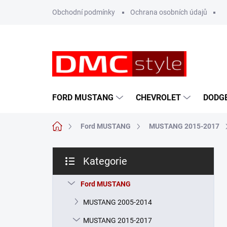
Přejít
Obchodní podmínky
Ochrana osobních údajů
na
obsah
FORD MUSTANG
CHEVROLET
DODG
Domů
Ford MUSTANG
MUSTANG 2015-2017
P
Kategorie
o
Přeskočit
s
kategorie
t
Ford MUSTANG
r
MUSTANG 2005-2014
a
n
MUSTANG 2015-2017