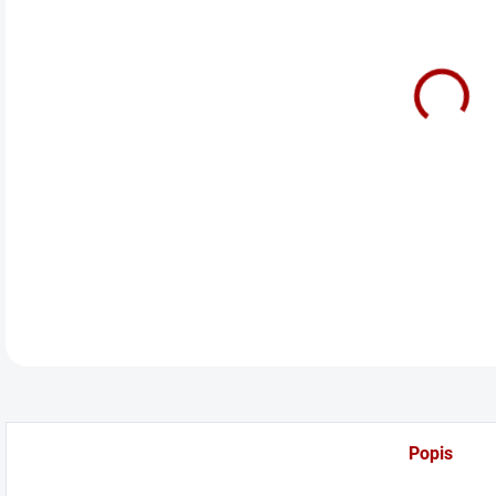
cena
LED 
DETA
Popis