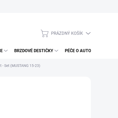
PRÁZDNÝ KOŠÍK
NÁKUPNÍ
KOŠÍK
ČE
BRZDOVÉ DESTIČKY
PÉČE O AUTO
ANTIRA
ht - Set (MUSTANG 15-23)
ČKA:
OTHER
35 Kč
 Kč bez DPH
ná
LADEM