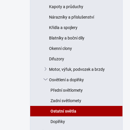
n
Kapoty a průduchy
í
p
Nárazníky a příslušenství
a
n
Křídla a spojlery
e
Blatníky a boční díly
l
Okenní clony
Difuzory
Motor, výfuk, podvozek a brzdy
Osvětlení a doplňky
Přední světlomety
Zadní světlomety
Ostatní světla
Doplňky