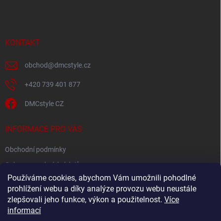
p
a
t
í
KONTAKT
obchod
@
dmcstyle.cz
+420 739 401 877
DMCstyle CZ
INFORMACE PRO VÁS
Obchodní podmínky
Ochrana osobních údajů
Používáme cookies, abychom Vám umožnili pohodlné
prohlížení webu a díky analýze provozu webu neustále
FACEBOOK
zlepšovali jeho funkce, výkon a použitelnost.
Více
informací