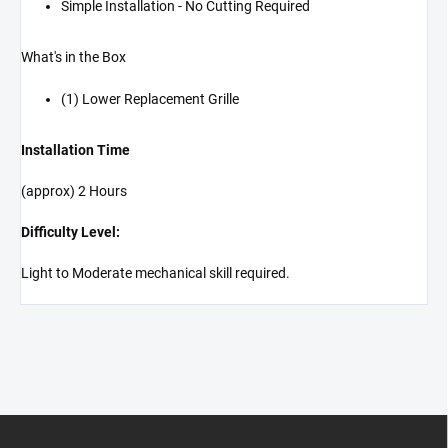
Simple Installation - No Cutting Required
What's in the Box
(1) Lower Replacement Grille
Installation Time
(approx) 2 Hours
Difficulty Level:
Light to Moderate mechanical skill required.
Z
á