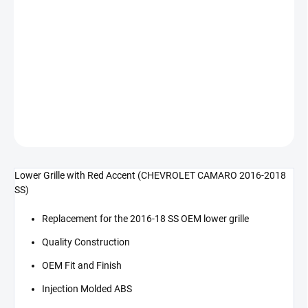
cena:
−
+
Přidat do košíku
Spodní grill - červené doplňky (CAMARO 16-18 SS)
DETAILNÍ INFORMACE
ZEPTAT SE
Lower Grille with Red Accent (CHEVROLET CAMARO 2016-2018
SS)
Replacement for the 2016-18 SS OEM lower grille
Quality Construction
OEM Fit and Finish
Injection Molded ABS