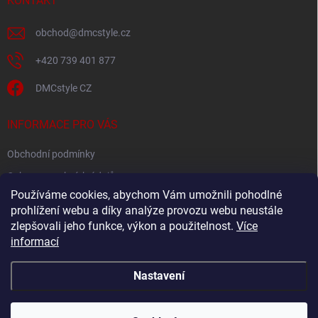
í
KONTAKT
obchod
@
dmcstyle.cz
+420 739 401 877
DMCstyle CZ
INFORMACE PRO VÁS
Obchodní podmínky
Ochrana osobních údajů
Používáme cookies, abychom Vám umožnili pohodlné
prohlížení webu a díky analýze provozu webu neustále
FACEBOOK
zlepšovali jeho funkce, výkon a použitelnost.
Více
informací
Nastavení
Copyright 2026
DMC style
. Všechna práva vyhrazena.
Upravit nastavení
cookies