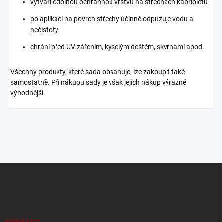
vytváří odolnou ochrannou vrstvu na střechách kabrioletů
po aplikaci na povrch střechy účinně odpuzuje vodu a
nečistoty
chrání před UV zářením, kyselým deštěm, skvrnami apod.
Všechny produkty, které sada obsahuje, lze zakoupit také
samostatně. Při nákupu sady je však jejich nákup výrazně
výhodnější.
Z
á
p
a
t