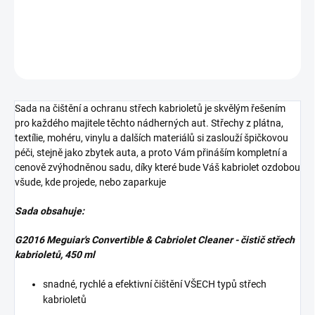
Kompletní sada na čištění a ochranu střech kabrioletů
DETAILNÍ INFORMACE
ZEPTAT SE
Sada na čištění a ochranu střech kabrioletů je skvělým řešením
pro každého majitele těchto nádherných aut. Střechy z plátna,
textílie, mohéru, vinylu a dalších materiálů si zaslouží špičkovou
péči, stejně jako zbytek auta, a proto Vám přináším kompletní a
cenově zvýhodněnou sadu, díky které bude Váš kabriolet ozdobou
všude, kde projede, nebo zaparkuje
Sada obsahuje:
G2016 Meguiar's Convertible & Cabriolet Cleaner - čistič střech
kabrioletů, 450 ml
snadné, rychlé a efektivní čištění VŠECH typů střech
kabrioletů