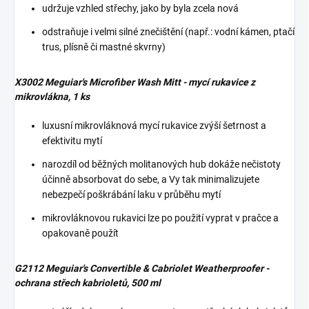
udržuje vzhled střechy, jako by byla zcela nová
odstraňuje i velmi silné znečištění (např.: vodní kámen, ptačí
trus, plísně či mastné skvrny)
X3002 Meguiar's Microfiber Wash Mitt - mycí rukavice z
mikrovlákna, 1 ks
luxusní mikrovláknová mycí rukavice zvýší šetrnost a
efektivitu mytí
narozdíl od běžných molitanových hub dokáže nečistoty
účinně absorbovat do sebe, a Vy tak minimalizujete
nebezpečí poškrábání laku v průběhu mytí
mikrovláknovou rukavici lze po použití vyprat v pračce a
opakovaně použít
G2112 Meguiar's Convertible & Cabriolet Weatherproofer -
ochrana střech kabrioletů, 500 ml