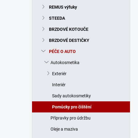
n
REMUS výfuky
í
p
STEEDA
a
n
BRZDOVÉ KOTOUČE
e
BRZDOVÉ DESTIČKY
l
PÉČE O AUTO
Autokosmetika
Exteriér
Interiér
Sady autokosmetiky
Pomůcky pro čištění
Přípravky pro údržbu
Oleje a maziva