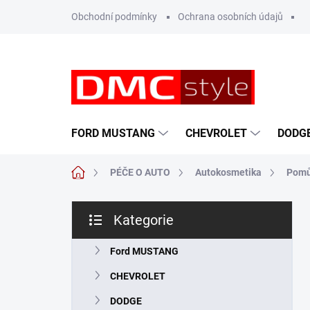
Přejít
Obchodní podmínky
Ochrana osobních údajů
na
obsah
FORD MUSTANG
CHEVROLET
DODG
Domů
PÉČE O AUTO
Autokosmetika
Pomůc
P
Kategorie
o
Přeskočit
s
kategorie
t
Ford MUSTANG
r
CHEVROLET
a
n
DODGE