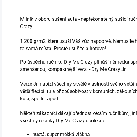
Milník v oboru sušení auta - nepřekonatelný sušicí ruč
Crazy!
1 200 g/m2, které usuší Váš vůz napoprvé. Nemusíte 
ta samá místa. Prostě usušíte a hotovo!
Po úspěchu ručníku Dry Me Crazy přináší německá sp
zmenšenou, kompaktnější verzi - Dry Me Crazy Jr.
Verze Jr. nabízí všechny skvělé vlastnosti svého větší
větší flexibilitu a přizpůsobivost v konturách, zákoutí
kola, spoiler apod.
Někteří zákazníci dávají přednost větším ručníkům, jiní 
všechny ručníky Dry Me Crazy společné:
hustá, super měkká vlákna