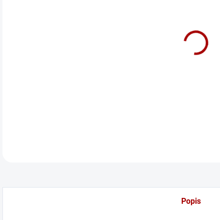
cena
Extr
DETA
Popis