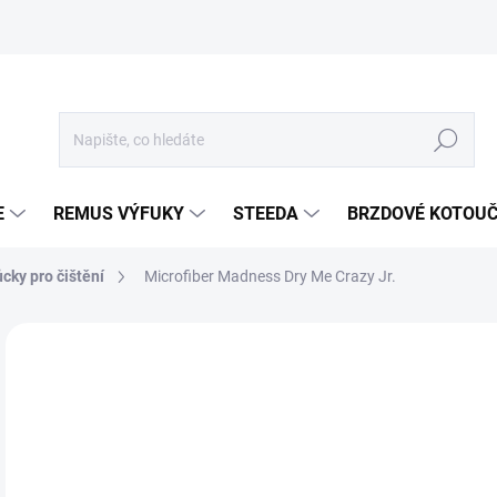
Hledat
E
REMUS VÝFUKY
STEEDA
BRZDOVÉ KOTOU
ky pro čištění
Microfiber Madness Dry Me Crazy Jr.
Neohodnoceno
Podrobnosti hodnocení
ZNA
4
338
Měr
SKL