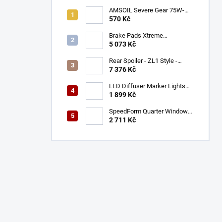
AMSOIL Severe Gear 75W-
140
570 Kč
Brake Pads Xtreme
Performance ECE R90
5 073 Kč
certified | Front Axle
(DB9021XP)
Rear Spoiler - ZL1 Style -
Gloss Black (CAMARO 16-23)
7 376 Kč
LED Diffuser Marker Lights
(CHALLENGER 15-23)
1 899 Kč
SpeedForm Quarter Window
Louvers - Gloss Black
2 711 Kč
(CHALLENGER 08-22)