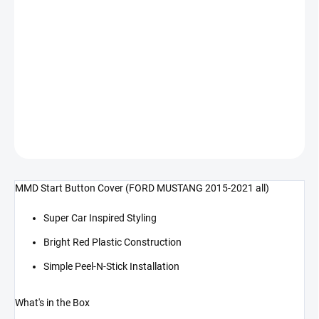
cena:
−
+
Přidat do košíku
Kryt tlačítka MMD Start (MUSTANG 15-21 fastback i cabrio)
DETAILNÍ INFORMACE
ZEPTAT SE
MMD Start Button Cover (FORD MUSTANG 2015-2021 all)
Super Car Inspired Styling
Bright Red Plastic Construction
Simple Peel-N-Stick Installation
What's in the Box