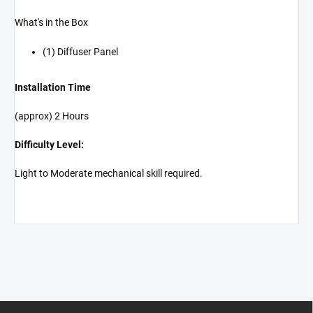
What's in the Box
(1) Diffuser Panel
Installation Time
(approx) 2 Hours
Difficulty Level:
Light to Moderate mechanical skill required.
Z