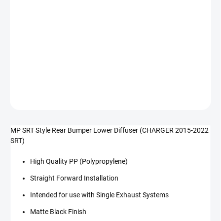
cena:
−
+
Přidat do košíku
MP SRT Style zadní difuzor (CHARGER 15-22 SRT)
DETAILNÍ INFORMACE
ZEPTAT SE
MP SRT Style Rear Bumper Lower Diffuser (CHARGER 2015-2022
SRT)
High Quality PP (Polypropylene)
Straight Forward Installation
Intended for use with Single Exhaust Systems
Matte Black Finish