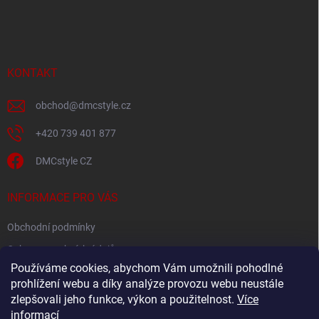
á
p
a
t
í
KONTAKT
obchod
@
dmcstyle.cz
+420 739 401 877
DMCstyle CZ
INFORMACE PRO VÁS
Obchodní podmínky
Ochrana osobních údajů
Používáme cookies, abychom Vám umožnili pohodlné
prohlížení webu a díky analýze provozu webu neustále
FACEBOOK
zlepšovali jeho funkce, výkon a použitelnost.
Více
informací