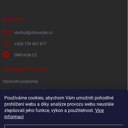
p
a
t
í
KONTAKT
obchod
@
dmcstyle.cz
+420 739 401 877
DMCstyle CZ
INFORMACE PRO VÁS
Obchodní podmínky
Ochrana osobních údajů
Používáme cookies, abychom Vám umožnili pohodlné
prohlížení webu a díky analýze provozu webu neustále
FACEBOOK
zlepšovali jeho funkce, výkon a použitelnost.
Více
informací