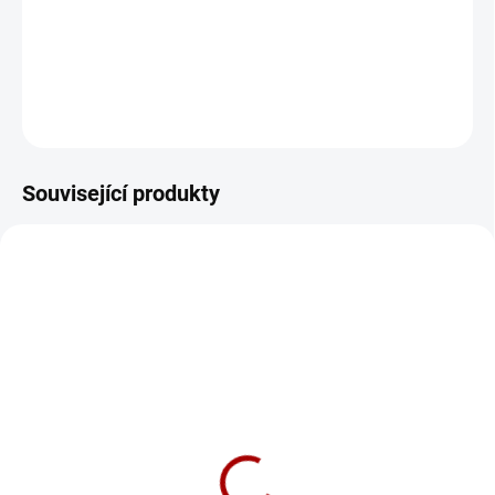
Napájecí kabel pro pevnou montáž s pojistkou. Délka kabelu 300
cm.
DETAILNÍ INFORMACE
ZEPTAT SE
Související produkty
G-MAX
SKLADEM
GENEVO MAX
23 895 Kč