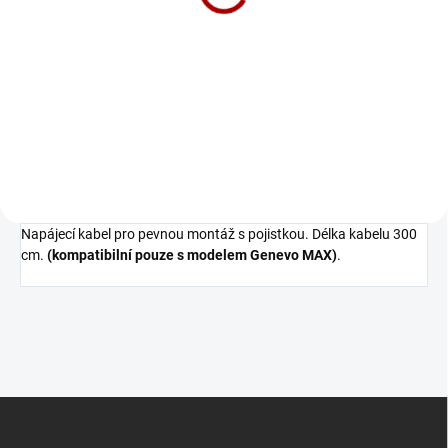
19 748 Kč bez DPH
Do košíku
Revoluční radarový detektor nové
generace
Napájecí kabel pro pevnou montáž s pojistkou. Délka kabelu 300
cm.
(kompatibilní pouze s modelem Genevo MAX)
.
Z
á