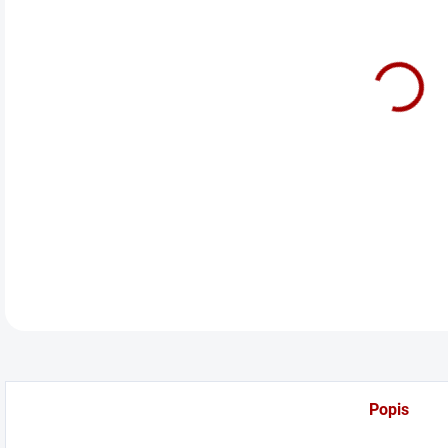
cena
Orig
LED
DETA
Popis