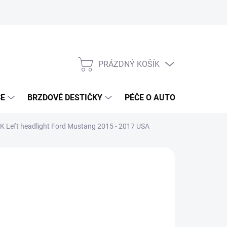
PRÁZDNÝ KOŠÍK
NÁKUPNÍ
KOŠÍK
ČE
BRZDOVÉ DESTIČKY
PÉČE O AUTO
ANTIRA
 Left headlight Ford Mustang 2015 - 2017 USA
ČKA:
OEM FORD
 579 Kč
098 Kč bez DPH
ná
ADEM DO 5-10 DNÍ