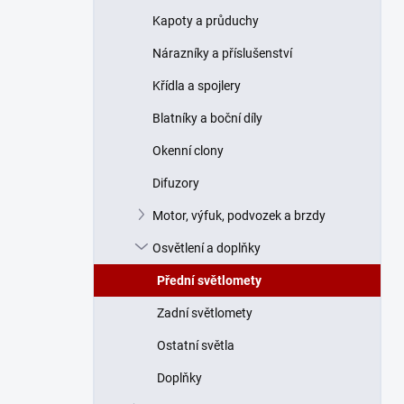
n
Kapoty a průduchy
í
p
Nárazníky a příslušenství
a
n
Křídla a spojlery
e
Blatníky a boční díly
l
Okenní clony
Difuzory
Motor, výfuk, podvozek a brzdy
Osvětlení a doplňky
Přední světlomety
Zadní světlomety
Ostatní světla
Doplňky