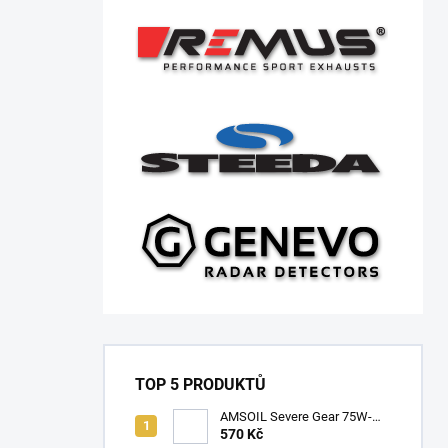
TOP 5 PRODUKTŮ
AMSOIL Severe Gear 75W-
140
570 Kč