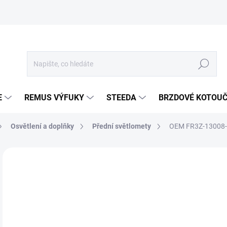
Hledat
E
REMUS VÝFUKY
STEEDA
BRZDOVÉ KOTOU
Osvětlení a doplňky
Přední světlomety
OEM FR3Z-13008-K
Neohodnoceno
Podrobnosti hodnocení
ZNA
31
26 
Měr
SKL