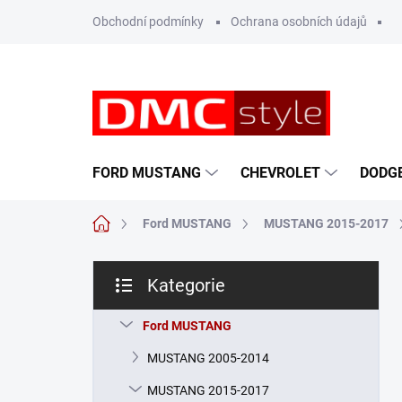
Přejít
Obchodní podmínky
Ochrana osobních údajů
na
obsah
FORD MUSTANG
CHEVROLET
DODG
Domů
Ford MUSTANG
MUSTANG 2015-2017
P
Kategorie
o
Přeskočit
s
kategorie
t
Ford MUSTANG
r
MUSTANG 2005-2014
a
n
MUSTANG 2015-2017