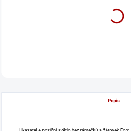
cena
Orig
201
DETA
Popis
Ukazatel + poziční světlo bez rámečků a žárovek For