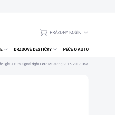
PRÁZDNÝ KOŠÍK
NÁKUPNÍ
KOŠÍK
ČE
BRZDOVÉ DESTIČKY
PÉČE O AUTO
ANTIRA
 light + turn signal right Ford Mustang 2015-2017 USA
ČKA:
OEM FORD
833 Kč
68 Kč bez DPH
ná
ADEM DO 5-10 DNÍ