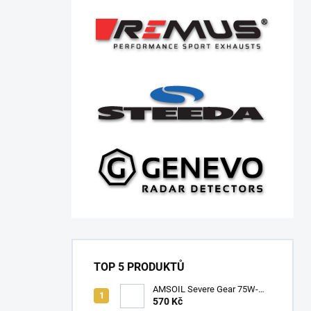
TOP 5 PRODUKTŮ
AMSOIL Severe Gear 75W-
140
570 Kč