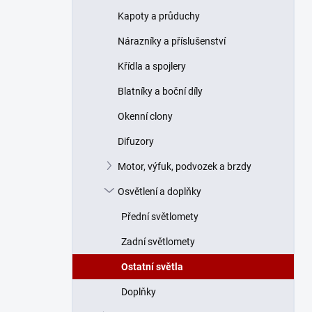
n
Kapoty a průduchy
í
p
Nárazníky a příslušenství
a
n
Křídla a spojlery
e
Blatníky a boční díly
l
Okenní clony
Difuzory
Motor, výfuk, podvozek a brzdy
Osvětlení a doplňky
Přední světlomety
Zadní světlomety
Ostatní světla
Doplňky