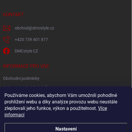
a
t
í
KONTAKT
obchod
@
dmcstyle.cz
+420 739 401 877
DMCstyle CZ
INFORMACE PRO VÁS
Obchodní podmínky
Ochrana osobních údajů
Používáme cookies, abychom Vám umožnili pohodlné
prohlížení webu a díky analýze provozu webu neustále
FACEBOOK
zlepšovali jeho funkce, výkon a použitelnost.
Více
informací
Nastavení