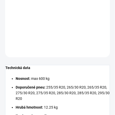
cena:
−
+
Přidat do košíku
Disk
ULTRALEGGERA HLT
v barvě
MATT RACE SILVER
DETAILNÍ INFORMACE
ZEPTAT SE
Technická data
Nosnost:
max 600 kg
Doporučené pneu:
255/35 R20, 265/30 R20, 265/35 R20,
275/30 R20, 275/35 R20, 285/30 R20, 285/35 R20, 295/30
R20
Hrubá hmotnost:
12.25 kg