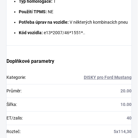
Typ homologace:
T
Použití TPMS:
NE
Potřeba úprav na vozidle:
V některých kombinacích pneu
Kód vozidla:
e13*2007/46*1551*..
Doplňkové parametry
Kategorie
:
DISKY pro Ford Mustang
Průměr
:
20.00
Šířka
:
10.00
ET/zalis
:
40
Rozteč
:
5x114,30