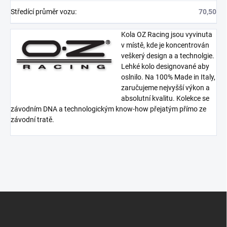
Středící průměr vozu
:
70,50
Kola OZ Racing jsou vyvinuta
v místě, kde je koncentrován
veškerý design a a technolgie.
Lehké kolo designované aby
oslnilo. Na 100% Made in Italy,
zaručujeme nejvyšší výkon a
absolutní kvalitu. Kolekce se
závodním DNA a technologickým know-how přejatým přímo ze
závodní tratě.
Z
á
p