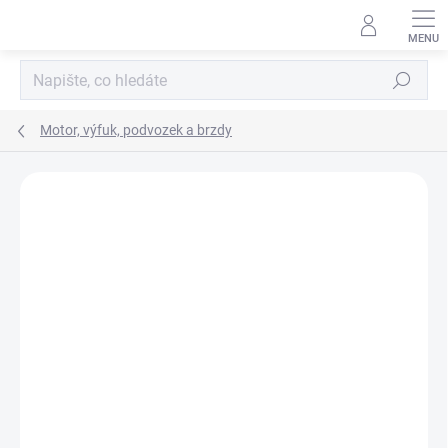
Přejít
na
obsah
Hledat
Motor, výfuk, podvozek a brzdy
Neohodnoceno
Podrobnosti hodnocení
ZNAČKA:
PEDDERS