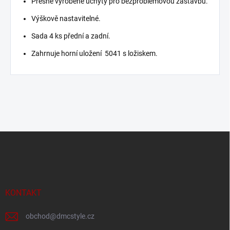
Přesně vyrobené úchyty pro bezproblémovou zástavbu.
Výškově nastavitelné.
Sada 4 ks přední a zadní.
Zahrnuje horní uložení 5041 s ložiskem.
Z
á
p
a
t
í
KONTAKT
obchod
@
dmcstyle.cz