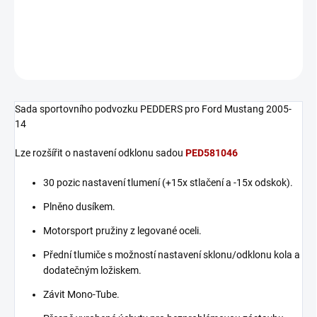
PEDDERS sada tlumičů Extreme XA 2005-14
DETAILNÍ INFORMACE
ZEPTAT SE
Sada sportovního podvozku PEDDERS pro Ford Mustang 2005-
14
Lze rozšířit o nastavení odklonu sadou
PED581046
30 pozic nastavení tlumení (+15x stlačení a -15x odskok).
Plněno dusíkem.
Motorsport pružiny z legované oceli.
Přední tlumiče s možností nastavení sklonu/odklonu kola a
dodatečným ložiskem.
Závit Mono-Tube.