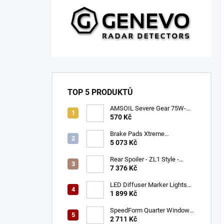
TOP 5 PRODUKTŮ
AMSOIL Severe Gear 75W-
140
570 Kč
Brake Pads Xtreme
Performance ECE R90
5 073 Kč
certified | Front Axle
(DB9021XP)
Rear Spoiler - ZL1 Style -
Gloss Black (CAMARO 16-23)
7 376 Kč
LED Diffuser Marker Lights
(CHALLENGER 15-23)
1 899 Kč
SpeedForm Quarter Window
Louvers - Gloss Black
2 711 Kč