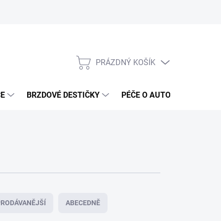
PRÁZDNÝ KOŠÍK
NÁKUPNÍ
KOŠÍK
ČE
BRZDOVÉ DESTIČKY
PÉČE O AUTO
ANTIRA
RODÁVANĚJŠÍ
ABECEDNĚ