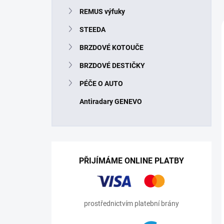
n
REMUS výfuky
í
p
STEEDA
a
n
BRZDOVÉ KOTOUČE
e
BRZDOVÉ DESTIČKY
l
PÉČE O AUTO
Antiradary GENEVO
PŘIJÍMÁME ONLINE PLATBY
prostřednictvím platební brány