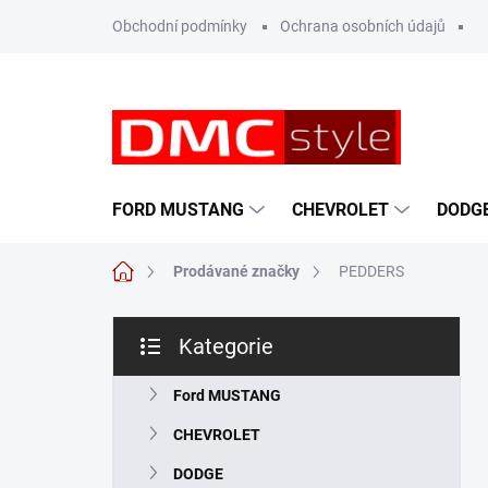
Přejít
Obchodní podmínky
Ochrana osobních údajů
na
obsah
FORD MUSTANG
CHEVROLET
DODG
Domů
Prodávané značky
PEDDERS
P
Kategorie
o
Přeskočit
s
kategorie
t
Ford MUSTANG
r
CHEVROLET
a
n
DODGE