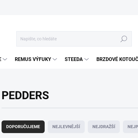
Hledat
E
REMUS VÝFUKY
STEEDA
BRZDOVÉ KOTOU
PEDDERS
Ř
a
DOPORUČUJEME
NEJLEVNĚJŠÍ
NEJDRAŽŠÍ
NEJP
z
e