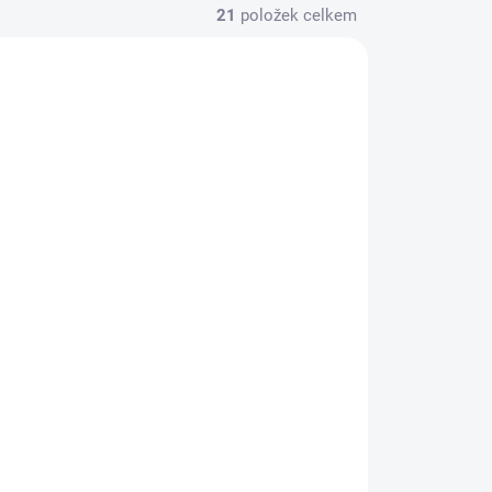
21
položek celkem
60059
PED160080
30 DNÍ
VÍCE NEŽ 30 DNÍ
XA
Pedders Extreme XA
Coilover Kit 70mm
arm
32 390 Kč
26 769 Kč bez DPH
Do košíku