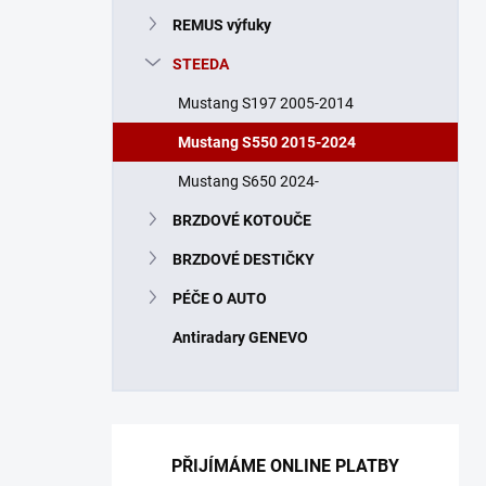
n
REMUS výfuky
í
p
STEEDA
a
n
Mustang S197 2005-2014
e
Mustang S550 2015-2024
l
Mustang S650 2024-
BRZDOVÉ KOTOUČE
BRZDOVÉ DESTIČKY
PÉČE O AUTO
Antiradary GENEVO
PŘIJÍMÁME ONLINE PLATBY