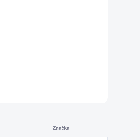
volte variantu
:
 carbonový kardan pro S550 Mustang 15-21
ILNÍ INFORMACE
ZEPTAT SE
Značka