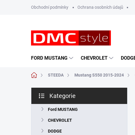
Přejít
Obchodní podmínky
Ochrana osobních údajů
na
obsah
FORD MUSTANG
CHEVROLET
DODG
Domů
STEEDA
Mustang S550 2015-2024
P
Kategorie
o
Přeskočit
s
kategorie
t
Ford MUSTANG
r
CHEVROLET
a
n
DODGE