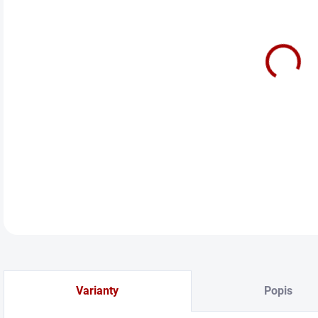
Z
cena
QA1D
DETA
Varianty
Popis