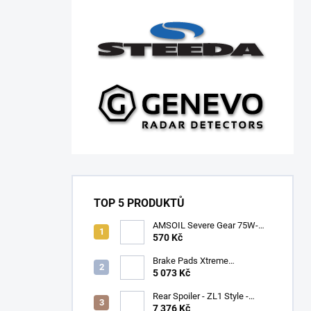
TOP 5 PRODUKTŮ
AMSOIL Severe Gear 75W-
140
570 Kč
Brake Pads Xtreme
Performance ECE R90
5 073 Kč
certified | Front Axle
(DB9021XP)
Rear Spoiler - ZL1 Style -
Gloss Black (CAMARO 16-23)
7 376 Kč