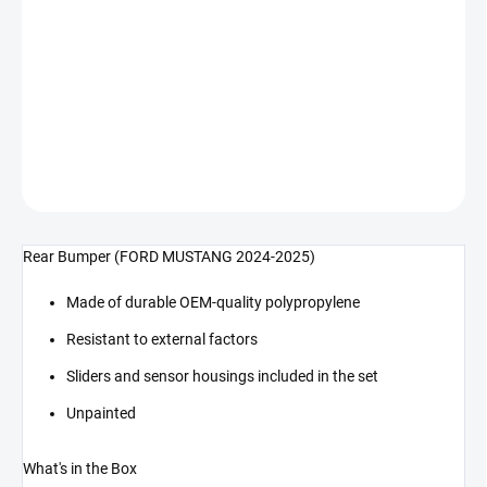
−
+
Přidat do košíku
Zadní nárazník (MUSTANG 24-25)
DETAILNÍ INFORMACE
ZEPTAT SE
Rear Bumper (FORD MUSTANG 2024-2025)
Made of durable OEM-quality polypropylene
Resistant to external factors
Sliders and sensor housings included in the set
Unpainted
What's in the Box