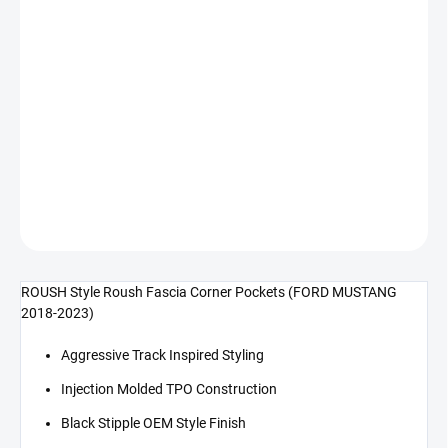
Měrná
SKLADEM DO 5-10 DNÍ
cena:
−
+
Přidat do košíku
ROUSH Style vložka nárazníku (MUSTANG 18-23 Ecoboost, GT)
DETAILNÍ INFORMACE
ZEPTAT SE
ROUSH Style Roush Fascia Corner Pockets (FORD MUSTANG
2018-2023)
Aggressive Track Inspired Styling
Injection Molded TPO Construction
Black Stipple OEM Style Finish