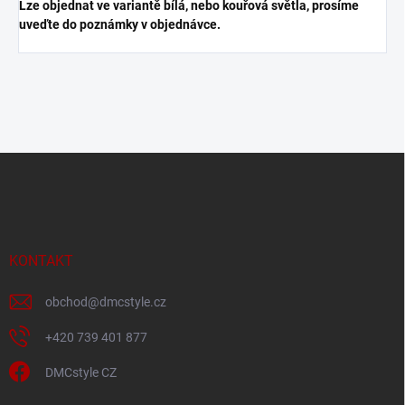
Lze objednat ve variantě bílá, nebo kouřová světla, prosíme
uveďte do poznámky v objednávce.
Z
á
p
a
t
í
KONTAKT
obchod
@
dmcstyle.cz
+420 739 401 877
DMCstyle CZ