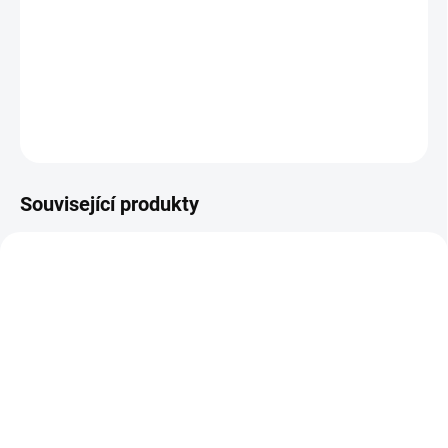
Zvolte variantu
cena:
RTR LED Style vrchní gril (MUSTANG 13-14 GT, V6)
DETAILNÍ INFORMACE
ZEPTAT SE
Související produkty
MU05-12
SKLADEM DO 5-10 DNÍ
RTR Style Upper Grille