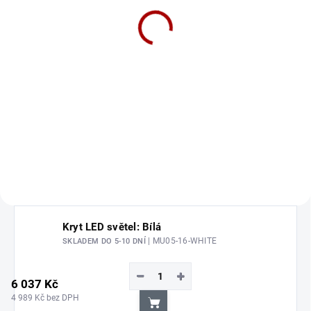
(MUSTANG 13-14 GT,
V6)
4 023 Kč
3 325 Kč bez DPH
Do košíku
RTR Styl vrchní gril (MUSTANG
13-14 GT, V6)
Kryt LED světel: Bílá
| MU05-16-WHITE
SKLADEM DO 5-10 DNÍ
−
+
6 037 Kč
4 989 Kč bez DPH