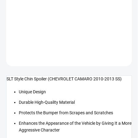
cena:
−
+
Přidat do košíku
SLT Style přední spoiler (CAMARO 10-13 SS)
DETAILNÍ INFORMACE
ZEPTAT SE
SLT Style Chin Spoiler (CHEVROLET CAMARO 2010-2013 SS)
Unique Design
Durable High-Quality Material
Protects the Bumper from Scrapes and Scratches
Enhances the Appearance of the Vehicle by Giving It a More
Aggressive Character