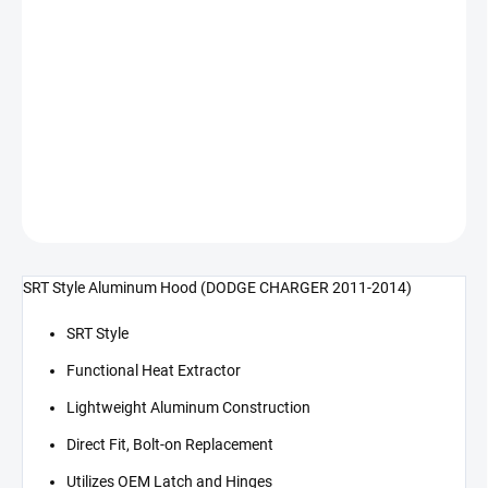
cena:
−
+
Přidat do košíku
SRT Style hliníková kapota (CHARGER 11-14)
DETAILNÍ INFORMACE
ZEPTAT SE
SRT Style Aluminum Hood (DODGE CHARGER 2011-2014)
SRT Style
Functional Heat Extractor
Lightweight Aluminum Construction
Direct Fit, Bolt-on Replacement
Utilizes OEM Latch and Hinges