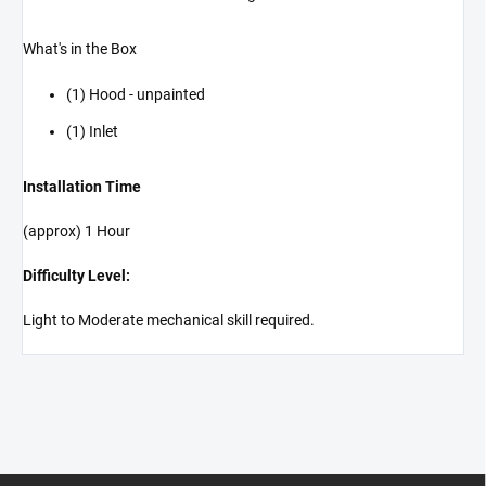
What's in the Box
(1) Hood - unpainted
(1) Inlet
Installation Time
(approx) 1 Hour
Difficulty Level:
Light to Moderate mechanical skill required.
Z