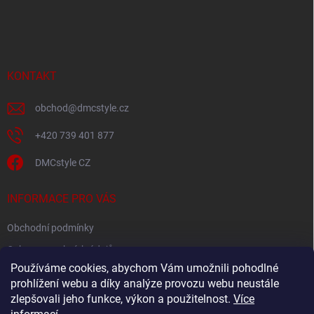
á
p
a
t
í
KONTAKT
obchod
@
dmcstyle.cz
+420 739 401 877
DMCstyle CZ
INFORMACE PRO VÁS
Obchodní podmínky
Ochrana osobních údajů
Používáme cookies, abychom Vám umožnili pohodlné
prohlížení webu a díky analýze provozu webu neustále
FACEBOOK
zlepšovali jeho funkce, výkon a použitelnost.
Více