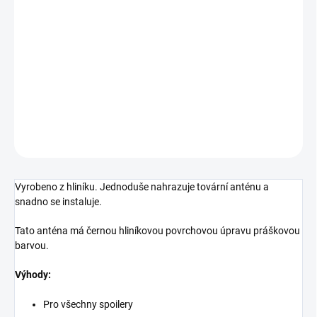
cena:
−
+
Přidat do košíku
Steeda S197 krátká anténa (10-14)
DETAILNÍ INFORMACE
ZEPTAT SE
Vyrobeno z hliníku. Jednoduše nahrazuje tovární anténu a
snadno se instaluje.
Tato anténa má černou hliníkovou povrchovou úpravu práškovou
barvou.
Výhody:
Pro všechny spoilery