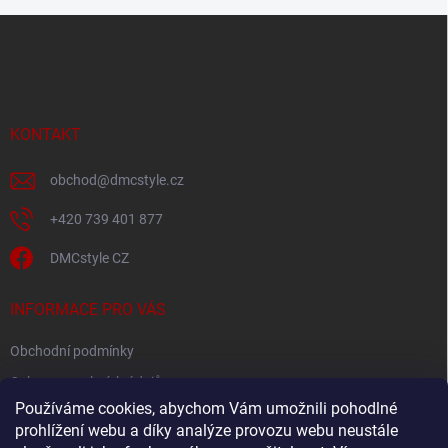
Z
á
p
a
t
í
KONTAKT
obchod
@
dmcstyle.cz
+420 739 401 877
DMCstyle CZ
INFORMACE PRO VÁS
Obchodní podmínky
Ochrana osobních údajů
Používáme cookies, abychom Vám umožnili pohodlné
prohlížení webu a díky analýze provozu webu neustále
FACEBOOK