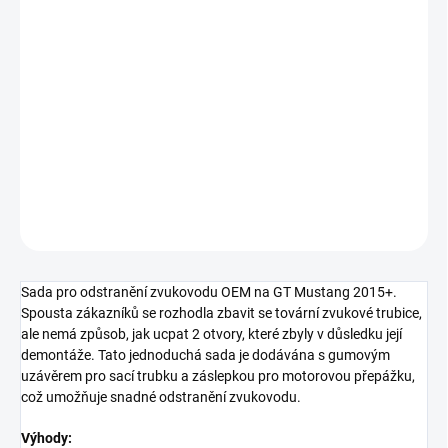
Měrná
SKLADEM
cena:
−
+
Přidat do košíku
Steeda zaslepení zvukovodu do kabiny
DETAILNÍ INFORMACE
ZEPTAT SE
Sada pro odstranění zvukovodu OEM na GT Mustang 2015+.
Spousta zákazníků se rozhodla zbavit se tovární zvukové trubice,
ale nemá způsob, jak ucpat 2 otvory, které zbyly v důsledku její
demontáže.
Tato jednoduchá sada je dodávána s gumovým
uzávěrem pro sací trubku a záslepkou pro motorovou přepážku,
což umožňuje snadné odstranění zvukovodu.
Výhody: