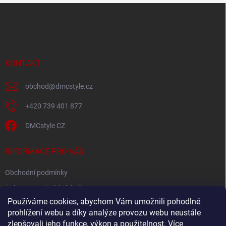
Z
á
p
a
t
í
KONTAKT
obchod
@
dmcstyle.cz
+420 739 401 877
DMCstyle CZ
INFORMACE PRO VÁS
Obchodní podmínky
Ochrana osobních údajů
Používáme cookies, abychom Vám umožnili pohodlné
prohlížení webu a díky analýze provozu webu neustále
FACEBOOK
zlepšovali jeho funkce, výkon a použitelnost.
Více