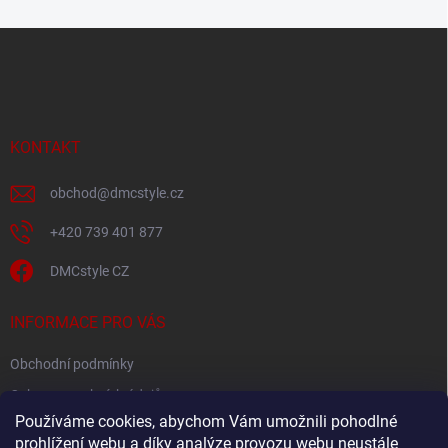
Z
á
p
a
t
í
KONTAKT
obchod
@
dmcstyle.cz
+420 739 401 877
DMCstyle CZ
INFORMACE PRO VÁS
Obchodní podmínky
Ochrana osobních údajů
Používáme cookies, abychom Vám umožnili pohodlné
prohlížení webu a díky analýze provozu webu neustále