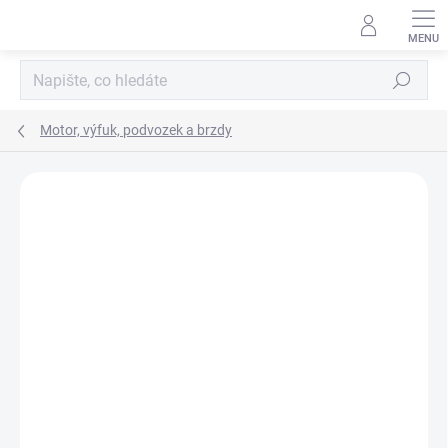
Přejít
na
obsah
Hledat
Motor, výfuk, podvozek a brzdy
Neohodnoceno
Podrobnosti hodnocení
ZNAČKA:
STEEDA