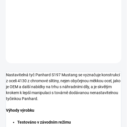
cena:
−
+
Přidat do košíku
Steeda stavitelná Panhard tyč
DETAILNÍ INFORMACE
ZEPTAT SE
Nastavitelná tyč Panhard S197 Mustang se vyznačuje konstrukcí
z oceli 4130 z chromové slitiny, nejen obyčejnou měkkou ocel, jako
je OEM a další nabídky na trhu s náhradními díly, a je skvělým
krokem k lepší manipulaci s továrně dodávanou nenastavitelnou
tyčinkou Panhard.
Výhody výrobku
Testováno v závodním režimu