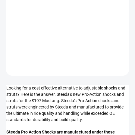
Měrná
SKLADEM DO 5-10 DNÍ
cena:
−
+
Přidat do košíku
STEEDA Pro-Action Mustang set tlumičů (MUSTANG 11-14 V6 GT)
DETAILNÍ INFORMACE
ZEPTAT SE
Looking for a cost effective alternative to adjustable shocks and
struts? Here is the answer. Steeda's new Pro-Action shocks and
struts for the S197 Mustang. Steeda's Pro-Action shocks and
struts were engineered by Steeda and manufactured to provide
the ultimate in ride quality and handling while exceeded OE
standards for durability and build quality.
Steeda Pro Action Shocks are manufactured under these