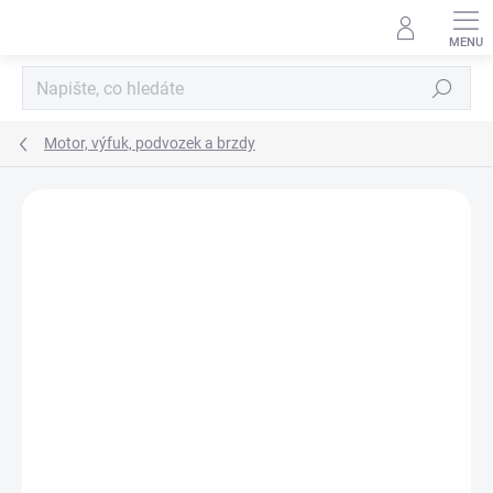
Přejít
na
obsah
Hledat
Motor, výfuk, podvozek a brzdy
Neohodnoceno
Podrobnosti hodnocení
ZNAČKA:
STEEDA