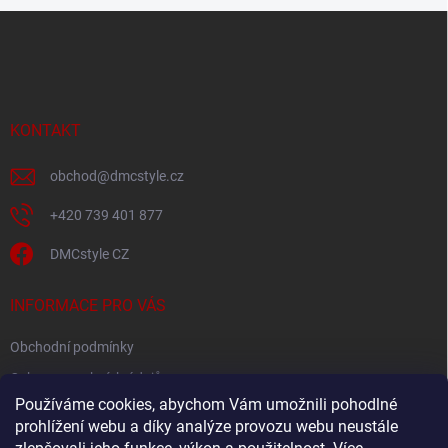
Z
á
p
a
t
í
KONTAKT
obchod
@
dmcstyle.cz
+420 739 401 877
DMCstyle CZ
INFORMACE PRO VÁS
Obchodní podmínky
Ochrana osobních údajů
Používáme cookies, abychom Vám umožnili pohodlné
prohlížení webu a díky analýze provozu webu neustále
FACEBOOK