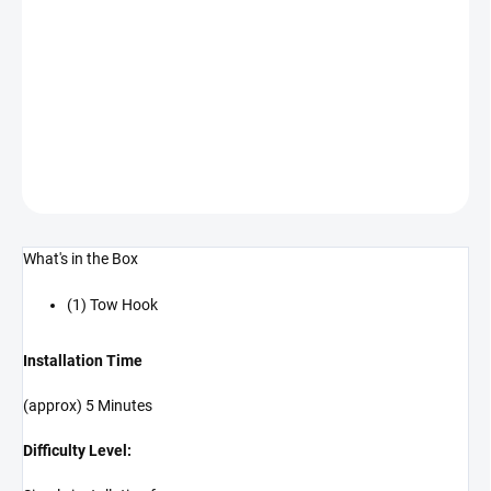
−
+
Přidat do košíku
Tažná tyčka s hliníkovým okem (CAMARO 16-23 všechny)
DETAILNÍ INFORMACE
ZEPTAT SE
What's in the Box
(1) Tow Hook
Installation Time
(approx) 5 Minutes
Difficulty Level: