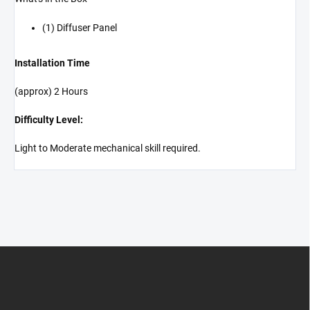
(1) Diffuser Panel
Installation Time
(approx) 2 Hours
Difficulty Level:
Light to Moderate mechanical skill required.
Z
á
p
a