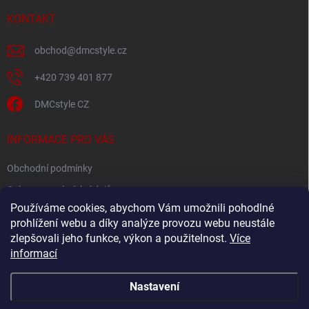
t
í
KONTAKT
obchod
@
dmcstyle.cz
+420 739 401 877
DMCstyle CZ
INFORMACE PRO VÁS
Obchodní podmínky
Ochrana osobních údajů
Používáme cookies, abychom Vám umožnili pohodlné
prohlížení webu a díky analýze provozu webu neustále
FACEBOOK
zlepšovali jeho funkce, výkon a použitelnost.
Více
informací
Nastavení