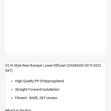
cena:
−
+
Přidat do košíku
V2 IK Style zadní difuzor (CHARGER 15-22 SXT)
DETAILNÍ INFORMACE
ZEPTAT SE
V2 IK Style Rear Bumper Lower Diffuser (CHARGER 2015-2022
SXT)
High Quality PP (Polypropylene)
Straight Forward Installation
Fitment - BASE, SXT version
What's in the Box