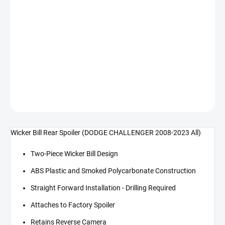
cena:
−
+
Přidat do košíku
Wicker Bill zadní spoiler (CHALLENGER 08-23 všechny verze)
DETAILNÍ INFORMACE
ZEPTAT SE
Wicker Bill Rear Spoiler (DODGE CHALLENGER 2008-2023 All)
Two-Piece Wicker Bill Design
ABS Plastic and Smoked Polycarbonate Construction
Straight Forward Installation - Drilling Required
Attaches to Factory Spoiler
Retains Reverse Camera