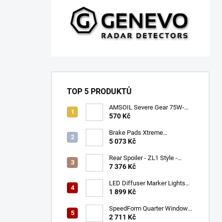
TOP 5 PRODUKTŮ
AMSOIL Severe Gear 75W-
140
570 Kč
Brake Pads Xtreme
Performance ECE R90
5 073 Kč
certified | Front Axle
(DB9021XP)
Rear Spoiler - ZL1 Style -
Gloss Black (CAMARO 16-23)
7 376 Kč
LED Diffuser Marker Lights
(CHALLENGER 15-23)
1 899 Kč
SpeedForm Quarter Window
Louvers - Gloss Black
2 711 Kč