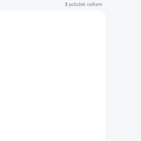
3
položek celkem
20202
ST-M-8501-M52A
0 DNÍ
VÍCE NEŽ 30 DNÍ
ANG
Ford Performance
Mustang Coyote
Engine Gen 2 Water
Pump Kit (5.0 & 5.2L)
10 275 Kč
8 492 Kč bez DPH
Do košíku