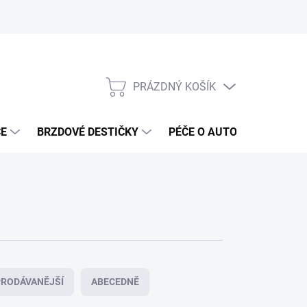
PRÁZDNÝ KOŠÍK
NÁKUPNÍ
KOŠÍK
ČE
BRZDOVÉ DESTIČKY
PÉČE O AUTO
ANTIRA
RODÁVANĚJŠÍ
ABECEDNĚ