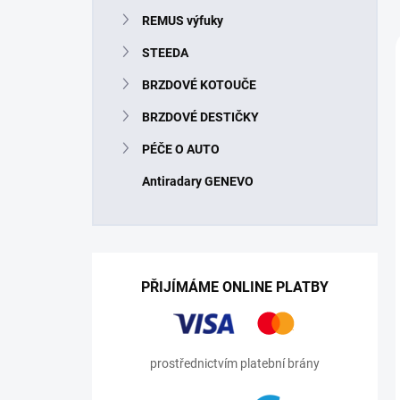
n
REMUS výfuky
í
p
STEEDA
a
n
BRZDOVÉ KOTOUČE
e
BRZDOVÉ DESTIČKY
l
PÉČE O AUTO
Antiradary GENEVO
PŘIJÍMÁME ONLINE PLATBY
prostřednictvím platební brány