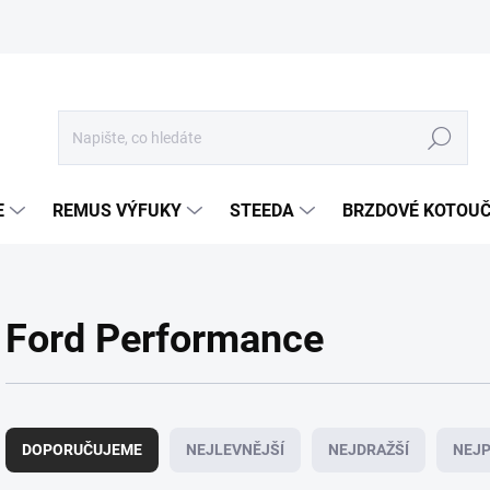
Hledat
E
REMUS VÝFUKY
STEEDA
BRZDOVÉ KOTOU
Ford Performance
Ř
a
DOPORUČUJEME
NEJLEVNĚJŠÍ
NEJDRAŽŠÍ
NEJP
z
e