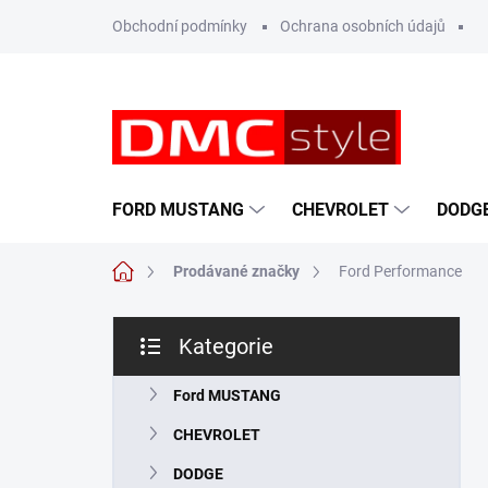
Přejít
Obchodní podmínky
Ochrana osobních údajů
na
obsah
FORD MUSTANG
CHEVROLET
DODG
Domů
Prodávané značky
Ford Performance
P
Kategorie
o
Přeskočit
s
kategorie
t
Ford MUSTANG
r
CHEVROLET
a
n
DODGE